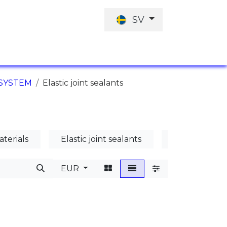
SV
JOBBERBJUDANDE
INVESTERINGARN
SYSTEM
Elastic joint sealants
aterials
Elastic joint sealants
Mortars / adh
EUR