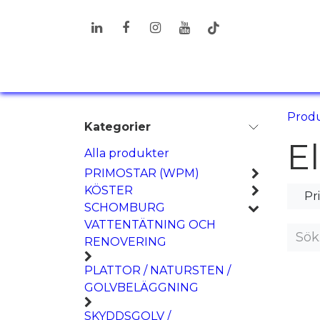
Hoppa till innehåll
PRODUKTER
LÖSNINGAR
I
Prod
Kategorier
El
Alla produkter
PRIMOSTAR (WPM)
KÖSTER
Pr
SCHOMBURG
VATTENTÄTNING OCH
RENOVERING
PLATTOR / NATURSTEN /
GOLVBELÄGGNING
SKYDDSGOLV /