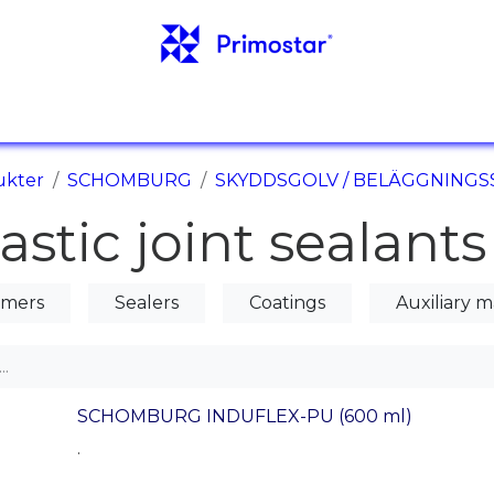
NFO
REFERENSER
NYHETER
KONTAKTER
ukter
SCHOMBURG
SKYDDSGOLV / BELÄGGNINGS
astic joint sealants
imers
Sealers
Coatings
Auxiliary m
SCHOMBURG INDUFLEX-PU (600 ml)
.