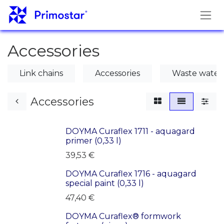
Hoppa till innehåll
Accessories
Link chains
Accessories
Waste water
Accessories
DOYMA Curaflex 1711 - aquagard
primer (0,33 l)
39,53
€
DOYMA Curaflex 1716 - aquagard
special paint (0,33 l)
47,40
€
DOYMA Curaflex® formwork