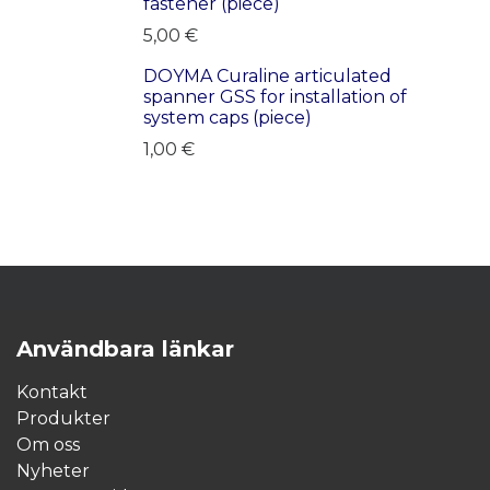
LAST PRODUCTS!
fastener (piece)
5,00
€
DOYMA Curaline articulated
LAST PRODUCTS!
spanner GSS for installation of
system caps (piece)
1,00
€
Användbara länkar
Kontakt
Produkter
Om oss
Nyheter