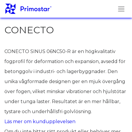
Hoppa till innehåll
CONECTO
CONECTO SINUS 06NC50-R är en högkvalitativ
fogprofil för deformation och expansion, avsedd för
betonggolv i industri- och lagerbyggnader. Den
unika vågformade designen ger en mjuk övergång
över fogen, vilket minskar vibrationer och hjulstötar
under tunga laster. Resultatet är en mer hållbar,
tystare och underhållsfri golvlösning.
Läs mer om kundupplevelsen
Om du inte hittar rätt produkt eller behöver mer