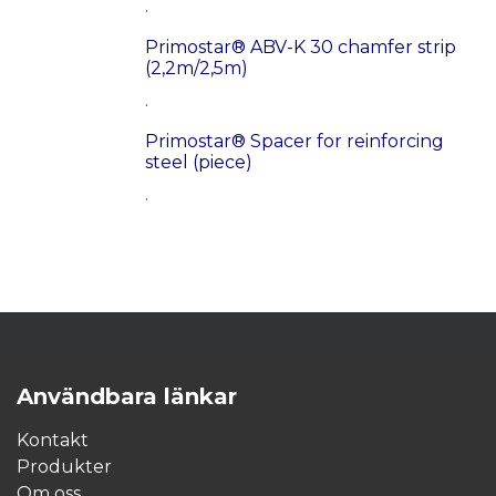
.
Primostar® ABV-K 30 chamfer strip
(2,2m/2,5m)
.
Primostar® Spacer for reinforcing
steel (piece)
.
Användbara länkar
Kontakt
Produkter
Om oss