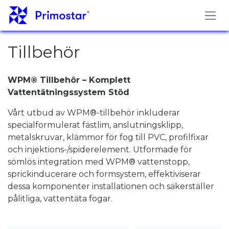
Hoppa till innehåll
Tillbehör
WPM® Tillbehör – Komplett
Vattentätningssystem Stöd
Vårt utbud av WPM®-tillbehör inkluderar
specialformulerat fästlim, anslutningsklipp,
metalskruvar, klämmor för fog till PVC, profilfixar
och injektions-/spiderelement. Utformade för
sömlös integration med WPM® vattenstopp,
sprickinducerare och formsystem, effektiviserar
dessa komponenter installationen och säkerställer
pålitliga, vattentäta fogar.