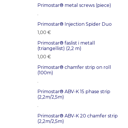
Primostar® metal screws (piece)
.
Primostar® Injection Spider Duo
1,00
€
Primostar® faslist i metall
(triangellist) (2,2 m)
1,00
€
Primostar® chamfer strip on roll
(100m)
.
Primostar® ABV-K 15 phase strip
(2,2m/2,5m)
.
Primostar® ABV-K 20 chamfer strip
(2,2m/2,5m)