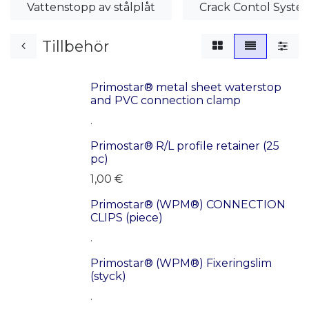
Vattenstopp av stålplåt
Crack Contol System
Tillbehör
Primostar® metal sheet waterstop
and PVC connection clamp
.
Primostar® R/L profile retainer (25
pc)
1,00
€
Primostar® (WPM®) CONNECTION
CLIPS (piece)
.
Primostar® (WPM®) Fixeringslim
(styck)
.