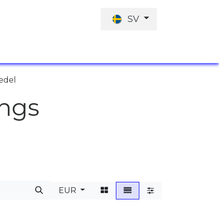
SV
JOBBERBJUDANDE
INVESTERINGARN
medel
ings
EUR