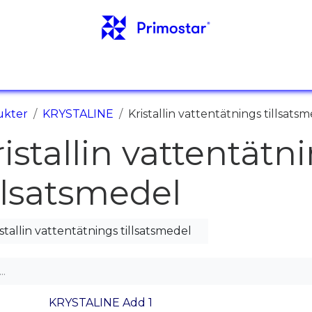
NFO
REFERENSER
NYHETER
KONTAKTER
ukter
KRYSTALINE
Kristallin vattentätnings tillsats
istallin vattentätn
illsatsmedel
istallin vattentätnings tillsatsmedel
KRYSTALINE Add 1