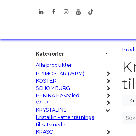
Hoppa till innehåll
PRODUKTER
LÖSNINGAR
I
Prod
Kategorier
Kr
Alla produkter
PRIMOSTAR (WPM)
t
KÖSTER
SCHOMBURG
BEKINA BeSealed
Kr
WFP
KRYSTALINE
Kristallin vattentätnings
tillsatsmedel
KRASO