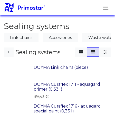
Hoppa till innehåll
Sealing systems
Link chains
Accessories
Waste water
Sealing systems
DOYMA Link chains (piece)
LAST PRODUCTS!
.
DOYMA Curaflex 1711 - aquagard
primer (0,33 l)
39,53
€
DOYMA Curaflex 1716 - aquagard
special paint (0,33 l)