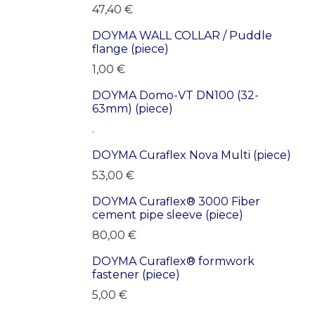
47,40
€
DOYMA WALL COLLAR / Puddle
LAST PRODUCTS!
flange (piece)
1,00
€
DOYMA Domo-VT DN100 (32-
LAST PRODUCTS!
63mm) (piece)
.
DOYMA Curaflex Nova Multi (piece)
LAST PRODUCTS!
53,00
€
DOYMA Curaflex® 3000 Fiber
LAST PRODUCTS!
cement pipe sleeve (piece)
80,00
€
DOYMA Curaflex® formwork
LAST PRODUCTS!
fastener (piece)
5,00
€