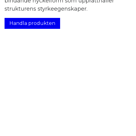
bindande nyckelform som upprätthåller
strukturens styrkeegenskaper.
Handla produkten