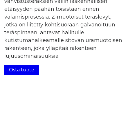
vahvistusteräksien väliin laskennallisen
etäisyyden päähän toisistaan ennen
valamisprosessia. Z-muotoiset teräslevyt,
jotka on liitetty kohtisuoraan galvanoituun
teräspintaan, antavat hallitulle
kutistumahalkeamalle sitovan uramuotoisen
rakenteen, joka ylläpitää rakenteen
lujuusominaisuuksia.
Osta tuote