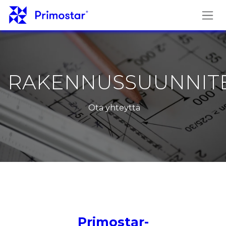
Siirry sisältöön
RAKENNUSSUUNNIT
Ota yhteyttä
Primostar-