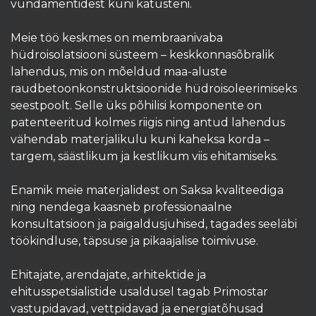
vundamentidest kuni katusteni.
Meie töö keskmes on membraanivaba
hüdroisolatsiooni süsteem – keskkonnasõbralik
lahendus, mis on mõeldud maa-aluste
raudbetoonkonstruktsioonide hüdroisoleerimiseks
seestpoolt. Selle üks põhilisi komponente on
patenteeritud kolmes riigis ning antud lahendus
vähendab materjalikulu kuni kaheksa korda –
targem, säästlikum ja kestlikum viis ehitamiseks.
Enamik meie materjalidest on Saksa kvaliteediga
ning nendega kaasneb professionaalne
konsultatsioon ja paigaldusjuhised, tagades seeläbi
töökindluse, täpsuse ja pikaajalise toimivuse.
Ehitajate, arendajate, arhitektide ja
ehitusspetsialistide usaldusel tagab Primostar
vastupidavad, vettpidavad ja energiatõhusad