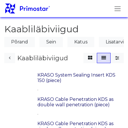
Skip to Content
Kaabliläbiviigud
Põrand
Sein
Katus
Lisatarvi
Kaabliläbiviigud
KRASO System Sealing Insert KDS
150 (piece)
.
KRASO Cable Penetration KDS as
double wall penetration (piece)
.
KRASO Cable Penetration KDS as