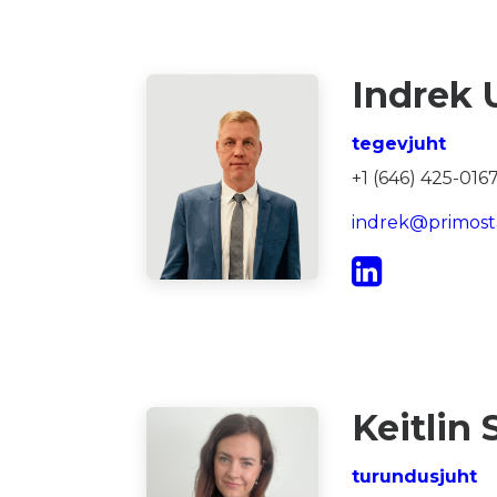
Indrek 
tegevjuht
+1 (646) 425-016
indrek@primos
Keitlin
turundusjuht