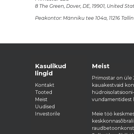
8 The Green, Dover, DE, 19901, United Sta
Peakontor: Männiku tee 104a, 11216 Tallin
Kasulikud
Meist
lingid
Primostar on üle 
Kontakt
kauakestvaid kon
Tooted
hüdroisolatsiooni-
Meist
vundamentidest k
Uudised
Investorile
Meie töö keskmes
keskkonnasõbrali
raudbetoonkonstr