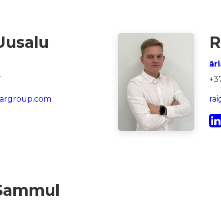
Uusalu
R
är
7
+3
targroup.com
ra
 Sammul