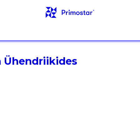
AINFO
TEHTUD TÖÖD
UUDISED
KONTAKT
 Ühendriikides