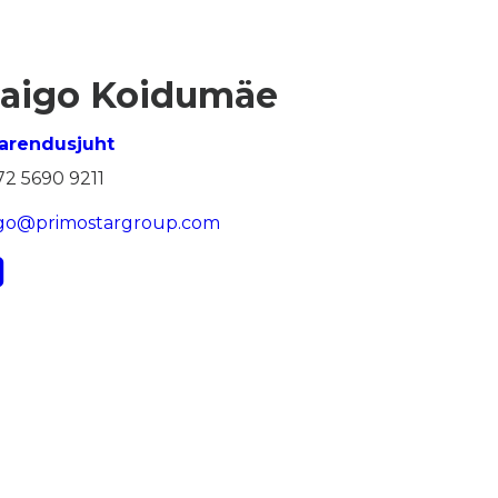
aigo Koidumäe
iarendusjuht
72 5690 9211
igo@primostargroup.com