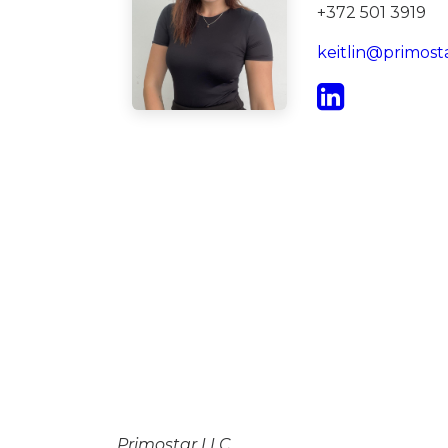
+372 501 3919
keitlin@primos
Primostar LLC