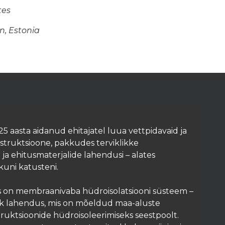
tes
n, Estonia
25 aasta aidanud ehitajatel luua vettpidavaid ja
struktsioone, pakkudes terviklikke
 ja ehitusmaterjalide lahendusi – alates
uni katusteni.
 on membraanivaba hüdroisolatsiooni süsteem –
k lahendus, mis on mõeldud maa-aluste
uktsioonide hüdroisoleerimiseks seestpoolt.