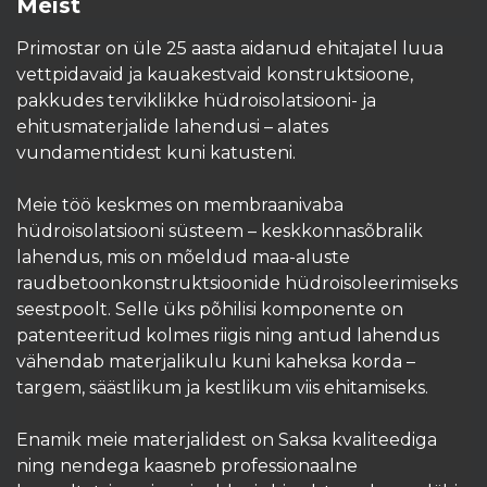
Meist
Primostar on üle 25 aasta aidanud ehitajatel luua
vettpidavaid ja kauakestvaid konstruktsioone,
pakkudes terviklikke hüdroisolatsiooni- ja
ehitusmaterjalide lahendusi – alates
vundamentidest kuni katusteni.
Meie töö keskmes on membraanivaba
hüdroisolatsiooni süsteem – keskkonnasõbralik
lahendus, mis on mõeldud maa-aluste
raudbetoonkonstruktsioonide hüdroisoleerimiseks
seestpoolt. Selle üks põhilisi komponente on
patenteeritud kolmes riigis ning antud lahendus
vähendab materjalikulu kuni kaheksa korda –
targem, säästlikum ja kestlikum viis ehitamiseks.
Enamik meie materjalidest on Saksa kvaliteediga
ning nendega kaasneb professionaalne