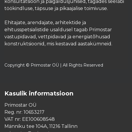
konsultatsioon ja paigaldusjuhised, tagades seeläbi
töökindluse, täpsuse ja pikaajalise toimivuse.
Ehitajate, arendajate, arhitektide ja
ehitusspetsialistide usaldusel tagab Primostar
vastupidavad, vettpidavad ja energiatõhusad
konstruktsioonid, mis kestavad aastakümneid.​
Copyright © Primostar OÜ | All Rights Reserved
Kasulik informatsioon
Primostar OÜ
Reg. nr: 10653217
VAT nr: EE100608548
Männiku tee 104A, 11216 Tallinn