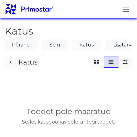
Skip to Content
Katus
Põrand
Sein
Katus
Lisatarvi
Katus
Toodet pole määratud
Selles kategoorias pole ühtegi toodet.