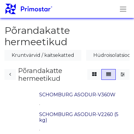
Skip to Content
Põrandakatte
hermeetikud
Kruntvärvid / kaitsekatted
Hüdroisolatsioon
Põrandakatte
hermeetikud
SCHOMBURG ASODUR-V360W
.
SCHOMBURG ASODUR-V2260 (5
kg)
.