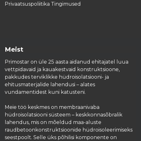
Privaatsuspoliitika Tingimused
Meist
Primostar on üle 25 aasta aidanud ehitajatel luua
vettpidavaid ja kauakestvaid konstruktsioone,
pakkudes terviklikke hüdroisolatsiooni- ja
ehitusmaterjalide lahendusi – alates
vundamentidest kuni katusteni.
Meie töö keskmes on membraanivaba
hüdroisolatsiooni süsteem – keskkonnasõbralik
lahendus, mis on mõeldud maa-aluste
raudbetoonkonstruktsioonide hüdroisoleerimiseks
seestpoolt. Selle üks põhilisi komponente on