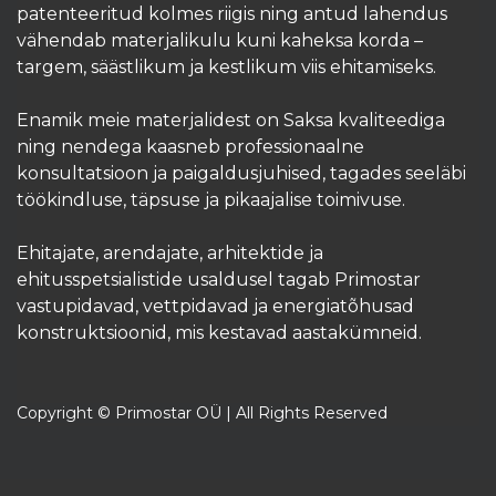
patenteeritud kolmes riigis ning antud lahendus
vähendab materjalikulu kuni kaheksa korda –
targem, säästlikum ja kestlikum viis ehitamiseks.
Enamik meie materjalidest on Saksa kvaliteediga
ning nendega kaasneb professionaalne
konsultatsioon ja paigaldusjuhised, tagades seeläbi
töökindluse, täpsuse ja pikaajalise toimivuse.
Ehitajate, arendajate, arhitektide ja
ehitusspetsialistide usaldusel tagab Primostar
vastupidavad, vettpidavad ja energiatõhusad
konstruktsioonid, mis kestavad aastakümneid.​
Copyright © Primostar OÜ | All Rights Reserved