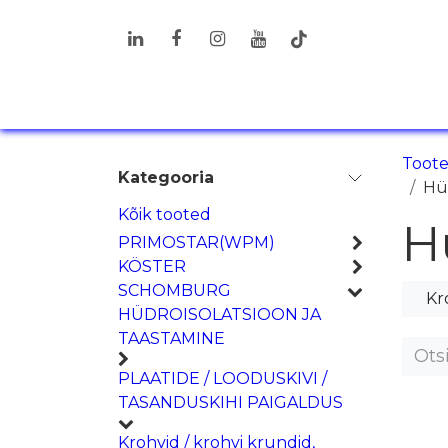
Skip to Content
TOOTED
LAHENDUSED
LIS
Toot
Kategooria
Hü
Kõik tooted
H
PRIMOSTAR(WPM)
KÖSTER
SCHOMBURG
Kr
HÜDROISOLATSIOON JA
TAASTAMINE
PLAATIDE / LOODUSKIVI /
TASANDUSKIHI PAIGALDUS
Krohvid / krohvi krundid,