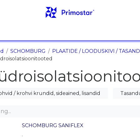
AINFO
TEHTUD TÖÖD
UUDISED
KONTAKT
ed
SCHOMBURG
PLAATIDE / LOODUSKIVI / TASAN
droisolatsioonitooted
üdroisolatsioonito
ohvid / krohvi krundid, sideained, lisandid
Tasandu
SCHOMBURG SANIFLEX
.