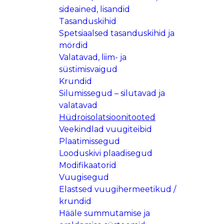
sideained, lisandid
Tasanduskihid
Spetsiaalsed tasanduskihid ja
mördid
Valatavad, liim- ja
süstimisvaigud
Krundid
Silumissegud – silutavad ja
valatavad
Hüdroisolatsioonitooted
Veekindlad vuugiteibid
Plaatimissegud
Looduskivi plaadisegud
Modifikaatorid
Vuugisegud
Elastsed vuugihermeetikud /
krundid
Hääle summutamise ja