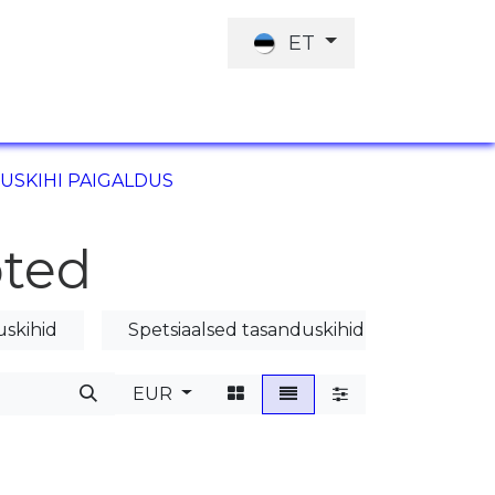
ET
ID
TÖÖPAKKUMISED
INVESTORILE
DUSKIHI PAIGALDUS
oted
skihid
Spetsiaalsed tasanduskihid ja mördid
EUR