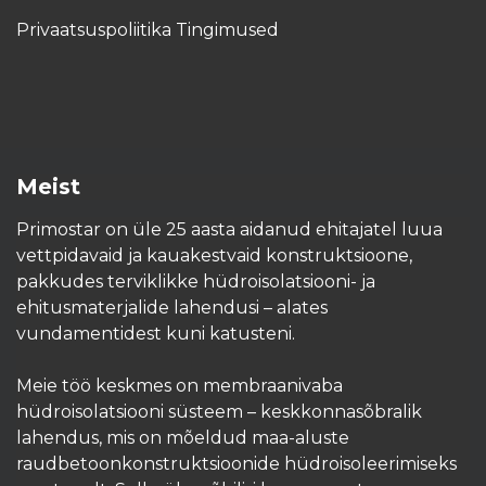
Privaatsuspoliitika Tingimused
Meist
Primostar on üle 25 aasta aidanud ehitajatel luua
vettpidavaid ja kauakestvaid konstruktsioone,
pakkudes terviklikke hüdroisolatsiooni- ja
ehitusmaterjalide lahendusi – alates
vundamentidest kuni katusteni.
Meie töö keskmes on membraanivaba
hüdroisolatsiooni süsteem – keskkonnasõbralik
lahendus, mis on mõeldud maa-aluste
raudbetoonkonstruktsioonide hüdroisoleerimiseks