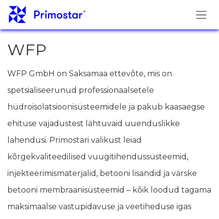
Skip to Content
WFP
WFP GmbH on Saksamaa ettevõte, mis on
spetsialiseerunud professionaalsetele
hüdroisolatsioonisüsteemidele ja pakub kaasaegse
ehituse vajadustest lähtuvaid uuenduslikke
lahendusi. Primostari valikust leiad
kõrgekvaliteedilised vuugitihendussüsteemid,
injekteerimismaterjalid, betooni lisandid ja värske
betooni membraanisüsteemid – kõik loodud tagama
maksimaalse vastupidavuse ja veetiheduse igas