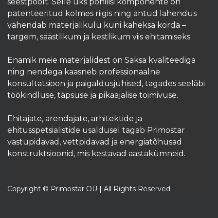
seestpoolt. Selle üks põhilisi komponente on
patenteeritud kolmes riigis ning antud lahendus
vähendab materjalikulu kuni kaheksa korda –
targem, säästlikum ja kestlikum viis ehitamiseks.
Enamik meie materjalidest on Saksa kvaliteediga
ning nendega kaasneb professionaalne
konsultatsioon ja paigaldusjuhised, tagades seeläbi
töökindluse, täpsuse ja pikaajalise toimivuse.
Ehitajate, arendajate, arhitektide ja
ehitusspetsialistide usaldusel tagab Primostar
vastupidavad, vettpidavad ja energiatõhusad
konstruktsioonid, mis kestavad aastakümneid.​
Copyright © Primostar OÜ | All Rights Reserved