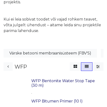
projektis. ​
Kui ei leia sobivat toodet või vajad rohkem teavet,
võta julgelt ühendust – aitame leida sinu projektile
parima lahenduse.
Värske betooni membraanisüsteem (FBV'S)
WFP
WFP Bentonite Water Stop Tape
(30 m)
.
WFP Bitumen Primer (10 l)