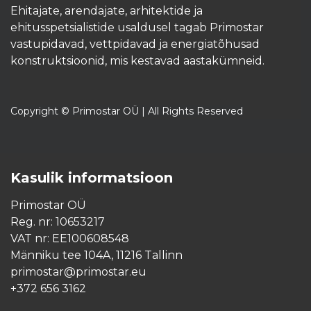
Ehitajate, arendajate, arhitektide ja
ehitusspetsialistide usaldusel tagab Primostar
vastupidavad, vettpidavad ja energiatõhusad
konstruktsioonid, mis kestavad aastakümneid.​
Copyright © Primostar OÜ | All Rights Reserved
Kasulik informatsioon
Primostar OÜ
Reg. nr: 10653217
VAT nr: EE100608548
Männiku tee 104A, 11216 Tallinn
primostar@primostar.eu
+372 656 3162