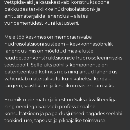
vettpidavaid ja kauakestvaid konstruktsioone,
pakkudes terviklikke hüdroisolatsiooni- ja
ehitusmaterjalide lahendusi – alates
vundamentidest kuni katusteni.
Meie töö keskmes on membraanivaba
hüdroisolatsiooni süsteem – keskkonnasõbralik
lahendus, mis on mõeldud maa-aluste
raudbetoonkonstruktsioonide hüdroisoleerimiseks
seestpoolt. Selle üks põhilisi komponente on
patenteeritud kolmes riigis ning antud lahendus
vähendab materjalikulu kuni kaheksa korda –
targem, säästlikum ja kestlikum viis ehitamiseks.
Enamik meie materjalidest on Saksa kvaliteediga
ning nendega kaasneb professionaalne
konsultatsioon ja paigaldusjuhised, tagades seeläbi
töökindluse, täpsuse ja pikaajalise toimivuse.