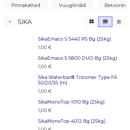
Pinnakatted
Vuugilindid
Betoonire
SIKA
SikaEmaco S 5440 RS Bg (25kg)
1,00
€
SikaEmaco S 5800 DUO Bg (25kg)
1,00
€
Sika Waterbar® Tricomer Type FA
LÕPUMÜÜK
50/20/35 (m)
1,00
€
SikaMonoTop-1010 Bg (25kg)
1,00
€
SikaMonoTop-4012 Bg (25kg)
1,00
€