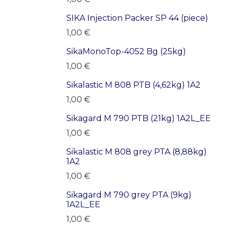
SIKA Injection Packer SP 44 (piece)
LÕPUMÜÜK
1,00
€
SikaMonoTop-4052 Bg (25kg)
1,00
€
Sikalastic M 808 PTB (4,62kg) 1A2
1,00
€
Sikagard M 790 PTB (21kg) 1A2L_EE
1,00
€
Sikalastic M 808 grey PTA (8,88kg)
1A2
1,00
€
Sikagard M 790 grey PTA (9kg)
1A2L_EE
1,00
€