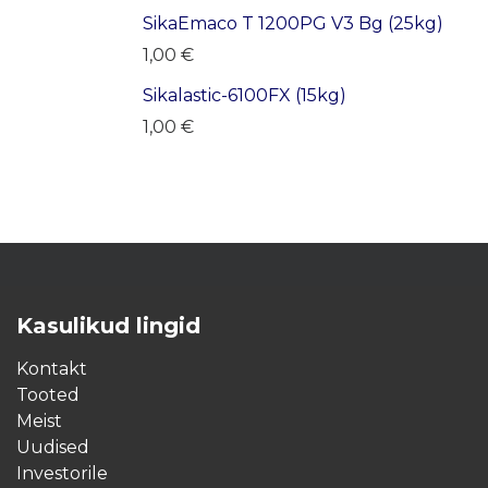
SikaEmaco T 1200PG V3 Bg (25kg)
1,00
€
Sikalastic-6100FX (15kg)
1,00
€
Kasulikud lingid
Kontakt
Tooted
Meist
Uudised
Investorile