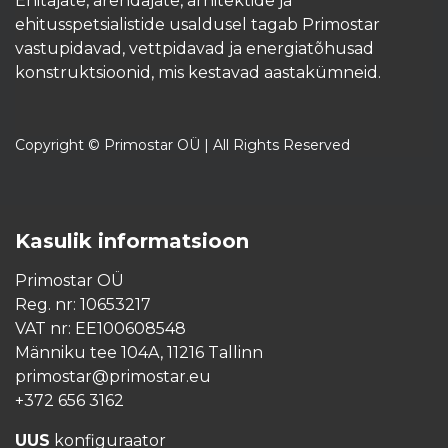
Ehitajate, arendajate, arhitektide ja
ehitusspetsialistide usaldusel tagab Primostar
vastupidavad, vettpidavad ja energiatõhusad
konstruktsioonid, mis kestavad aastakümneid.​
Copyright © Primostar OÜ | All Rights Reserved
Kasulik informatsioon
Primostar OÜ
Reg. nr: 10653217
VAT nr: EE100608548
Männiku tee 104A, 11216 Tallinn
primostar@primostar.eu
+372 656 3162
UUS
konfiguraator