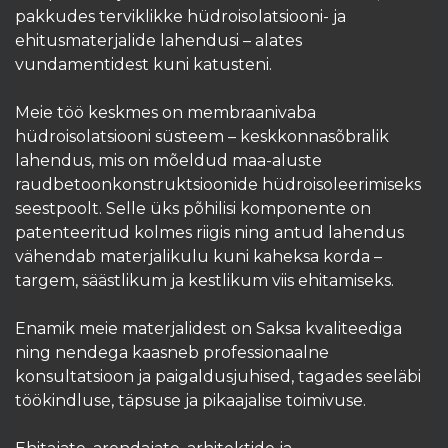
pakkudes terviklikke hüdroisolatsiooni- ja
ehitusmaterjalide lahendusi – alates
vundamentidest kuni katusteni.
Meie töö keskmes on membraanivaba
hüdroisolatsiooni süsteem – keskkonnasõbralik
lahendus, mis on mõeldud maa-aluste
raudbetoonkonstruktsioonide hüdroisoleerimiseks
seestpoolt. Selle üks põhilisi komponente on
patenteeritud kolmes riigis ning antud lahendus
vähendab materjalikulu kuni kaheksa korda –
targem, säästlikum ja kestlikum viis ehitamiseks.
Enamik meie materjalidest on Saksa kvaliteediga
ning nendega kaasneb professionaalne
konsultatsioon ja paigaldusjuhised, tagades seeläbi
töökindluse, täpsuse ja pikaajalise toimivuse.