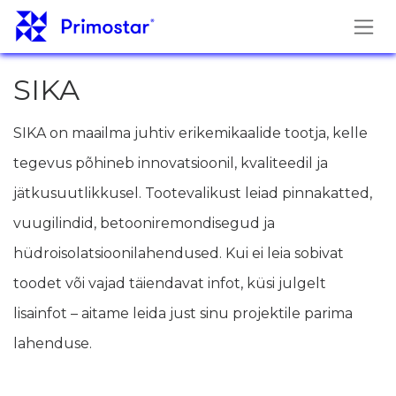
Skip to Content
SIKA
SIKA on maailma juhtiv erikemikaalide tootja, kelle
tegevus põhineb innovatsioonil, kvaliteedil ja
jätkusuutlikkusel. Tootevalikust leiad pinnakatted,
vuugilindid, betooniremondisegud ja
hüdroisolatsioonilahendused. Kui ei leia sobivat
toodet või vajad täiendavat infot, küsi julgelt
lisainfot – aitame leida just sinu projektile parima
lahenduse.