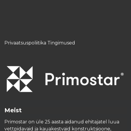
Privaatsuspoliitika Tingimused
Meist
Primostar on üle 25 aasta aidanud ehitajatel luua
vettpidavaid ja kauakestvaid konstruktsioone,