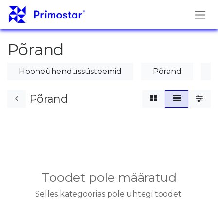
Skip to Content
Põrand
Hooneühendussüsteemid
Põrand
S
Põrand
Toodet pole määratud
Selles kategoorias pole ühtegi toodet.