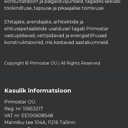
konsultatsioon ja paigaldusjuhised, tagades seeläbi
töökindluse, täpsuse ja pikaajalise toimivuse.
Ehitajate, arendajate, arhitektide ja
ehitusspetsialistide usaldusel tagab Primostar
vastupidavad, vettpidavad ja energiatõhusad
konstruktsioonid, mis kestavad aastakümneid.​
Copyright © Primostar OÜ | All Rights Reserved
Kasulik informatsioon
Primostar OÜ
Reg. nr: 10653217
VAT nr: EE100608548
Männiku tee 104A, 11216 Tallinn