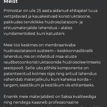
Meist
Primostar on üle 25 aasta aidanud ehitajatel luua
vettpidavaid ja kauakestvaid konstruktsioone,
pakkudes terviklikke hüdroisolatsiooni- ja
ehitusmaterjalide lahendusi – alates
vundamentidest kuni katusteni.
Meie töö keskmes on membraanivaba
hüdroisolatsiooni süsteem – keskkonnasõbralik
lahendus, mis on mõeldud maa-aluste
raudbetoonkonstruktsioonide hüdroisoleerimiseks
seestpoolt. Selle üks põhilisi komponente on
patenteeritud kolmes riigis ning antud lahendus
vähendab materjalikulu kuni kaheksa korda –
targem, säästlikum ja kestlikum viis ehitamiseks.
Enamik meie materjalidest on Saksa kvaliteediga
ning nendega kaasneb professionaalne