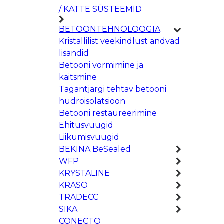
/ KATTE SÜSTEEMID
BETOONTEHNOLOOGIA
Kristallilist veekindlust andvad
lisandid
Betooni vormimine ja
kaitsmine
Tagantjärgi tehtav betooni
hüdroisolatsioon
Betooni restaureerimine
Ehitusvuugid
Liikumisvuugid
BEKINA BeSealed
WFP
KRYSTALINE
KRASO
TRADECC
SIKA
CONECTO