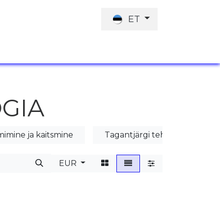
ET
ID
TÖÖPAKKUMISED
INVESTORILE
GIA
imine ja kaitsmine
Tagantjärgi tehtav betooni h
EUR