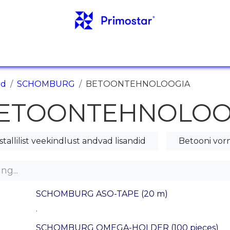
AINFO
TEHTUD TÖÖD
UUDISED
KONTAKT
ed
SCHOMBURG
BETOONTEHNOLOOGIA
ETOONTEHNOLOO
istallilist veekindlust andvad lisandid
Betooni vorm
SCHOMBURG ASO-TAPE (20 m)
.
SCHOMBURG OMEGA-HOLDER (100 pieces)