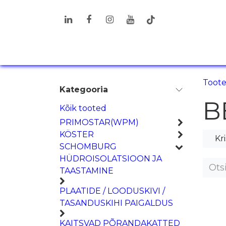
Skip to Content
TOOTED
LAHENDUSED
LIS
Toot
Kategooria
B
Kõik tooted
PRIMOSTAR(WPM)
KÖSTER
Kr
SCHOMBURG
HÜDROISOLATSIOON JA
TAASTAMINE
PLAATIDE / LOODUSKIVI /
TASANDUSKIHI PAIGALDUS
KAITSVAD PÕRANDAKATTED