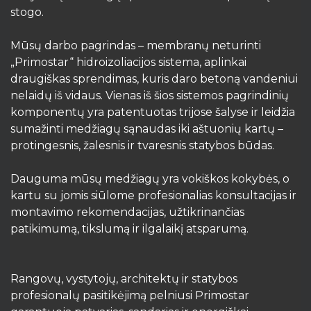
stogo.
Mūsų darbo pagrindas – membranų neturinti
„Primostar“ hidroizoliacijos sistema, aplinkai
draugiškas sprendimas, kuris daro betoną vandeniui
nelaidų iš vidaus. Vienas iš šios sistemos pagrindinių
komponentų yra patentuotas trijose šalyse ir leidžia
sumažinti medžiagų sąnaudas iki aštuonių kartų –
protingesnis, žalesnis ir tvaresnis statybos būdas.
Dauguma mūsų medžiagų yra vokiškos kokybės, o
kartu su jomis siūlome profesionalias konsultacijas ir
montavimo rekomendacijas, užtikrinančias
patikimumą, tikslumą ir ilgalaikį atsparumą.
Rangovų, vystytojų, architektų ir statybos
profesionalų pasitikėjimą pelniusi Primostar