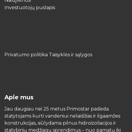
​Naujienos
Investuotojų puslapis
Privatumo politika Taisyklės ir sąlygos
Apie mus
Jau daugiau nei 25 metus Primostar padeda
statytojams kurti vandeniui nelaidžias ir ilgaamžes
konstrukcijas, siūlydama pilnus hidroizoliacijos ir
statybinių medžiagų sprendimus – nuo pamatų iki