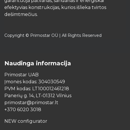
garantuoja patvarias, sandarias ir energiškai
efektyvias konstrukcijas, kurios išlieka tvirtos
dešimtmečius.​
Copyright © Primostar OÜ | All Rights Reserved
Naudinga informacija
Primostar UAB
Įmonės kodas: 304030549
PVM kodas: LT100012461218
Panerių g. 14, LT-01312 Vilnius
primostar@primostar.lt
+370 6020 3018
NEW configurator