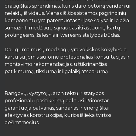
draugiškas sprendimas, kuris daro betoną vandeniui
nelaidų iš vidaus. Vienas iš šios sistemos pagrindinių
komponentų yra patentuotas trijose šalyse ir leidžia
sumažinti medžiagų sąnaudas iki aštuonių kartų –
protingesnis, žalesnis ir tvaresnis statybos būdas.
Dauguma mūsų medžiagų yra vokiškos kokybės, o
kartu su jomis siūlome profesionalias konsultacijas ir
montavimo rekomendacijas, užtikrinančias
patikimumą, tikslumą ir ilgalaikį atsparumą.
Rangovų, vystytojų, architektų ir statybos
profesionalų pasitikėjimą pelniusi Primostar
garantuoja patvarias, sandarias ir energiškai
efektyvias konstrukcijas, kurios išlieka tvirtos
dešimtmečius.​