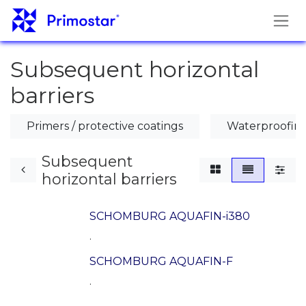
Skip to Content
Subsequent horizontal
barriers
Primers / protective coatings
Waterproofing
Subsequent
horizontal barriers
SCHOMBURG AQUAFIN-i380
.
SCHOMBURG AQUAFIN-F
.