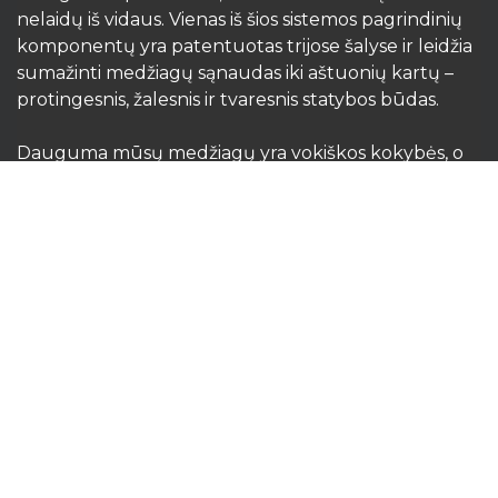
nelaidų iš vidaus. Vienas iš šios sistemos pagrindinių
komponentų yra patentuotas trijose šalyse ir leidžia
sumažinti medžiagų sąnaudas iki aštuonių kartų –
protingesnis, žalesnis ir tvaresnis statybos būdas.
Dauguma mūsų medžiagų yra vokiškos kokybės, o
kartu su jomis siūlome profesionalias konsultacijas ir
montavimo rekomendacijas, užtikrinančias
patikimumą, tikslumą ir ilgalaikį atsparumą.
Rangovų, vystytojų, architektų ir statybos
profesionalų pasitikėjimą pelniusi Primostar
garantuoja patvarias, sandarias ir energiškai
efektyvias konstrukcijas, kurios išlieka tvirtos
dešimtmečius.​