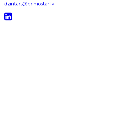
dzintars@primostar.lv