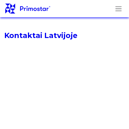
Skip to Content
Kontaktai Latvijoje