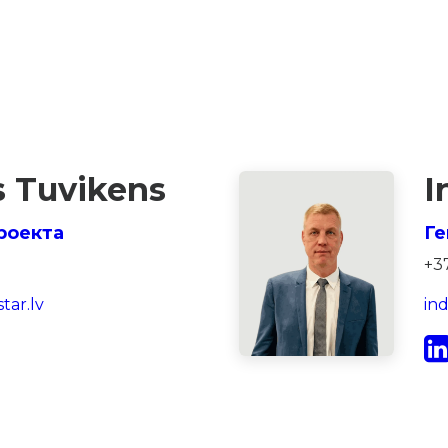
s Tuvikens
I
роекта
Ге
+3
tar.lv
in