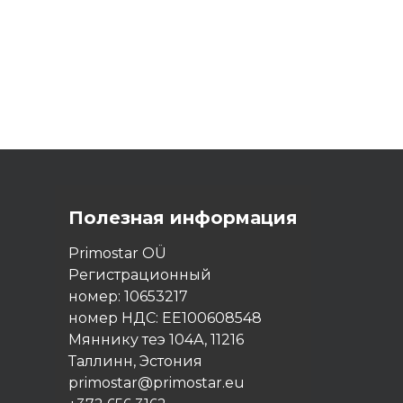
Полезная информация
Primostar OÜ
Регистрационный
номер: 10653217
номер НДС: EE100608548
Мяннику теэ 104А, 11216
Таллинн, Эстония
primostar@primostar.eu