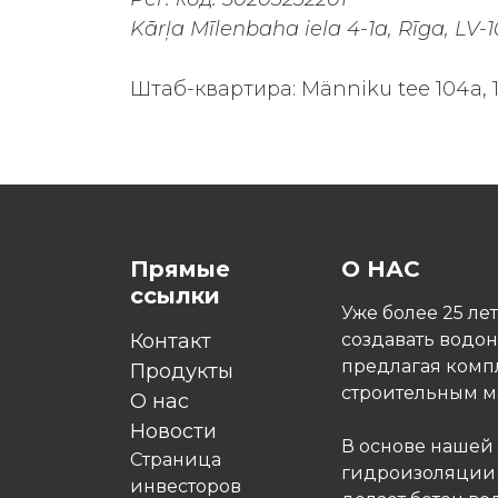
Kārļa Mīlenbaha iela 4-1a, Rīga, LV-1
Штаб-квартира: Männiku tee 104a, 11
Прямые
О НАС
ссылки
Уже более 25 ле
Контакт
создавать водо
предлагая комп
Продукты
строительным ма
O нас
Новости
В основе нашей
Страница
гидроизоляции P
инвесторов