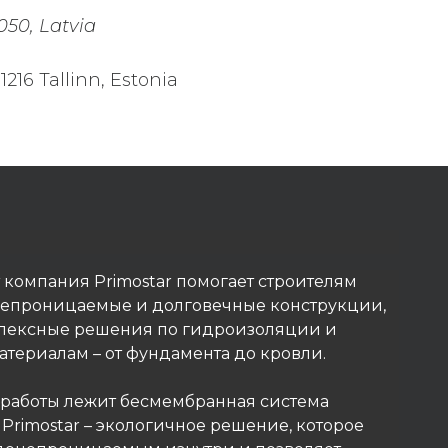
050, Latvia
216 Tallinn, Estonia
т компания Primostar помогает строителям
непроницаемые и долговечные конструкции,
лексные решения по гидроизоляции и
териалам – от фундамента до кровли.
 работы лежит бесмембранная система
rimostar – экологичное решение, которое