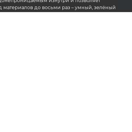
одонепроницаемым изнутри и позволяет
д материалов до восьми раз – умный, зелёный
особ строительства.
чественные немецкие материалы
я профессиональными консультациями и
по монтажу, что гарантирует точность,
лговечность.
дёжный партнёр подрядчиков, девелоперов и
обеспечивающий прочность, герметичность и
ность конструкций, которые служат
ar OÜ | All Rights Reserved