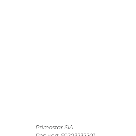
Primostar SIA
Рег. код: 50203232201