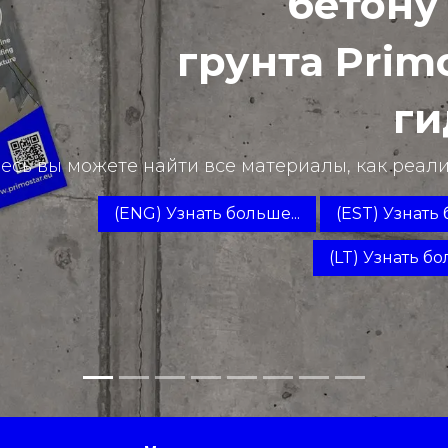
бетону
грунта Prim
ги
есь вы можете найти все материалы, как реализ
(ENG) Узнать больше...
(EST) Узнать 
(LT) Узнать бо