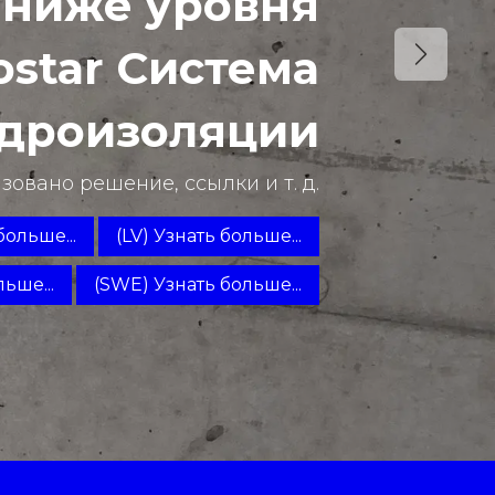
 ниже уровня
ostar Система
Next
дроизоляции
овано решение, ссылки и т. д.
больше...
(LV) Узнать больше...
льше...
(SWE) Узнать больше...