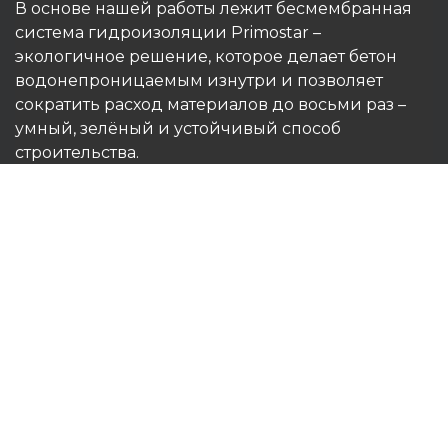
В основе нашей работы лежит бесмембранная
система гидроизоляции Primostar –
экологичное решение, которое делает бетон
водонепроницаемым изнутри и позволяет
сократить расход материалов до восьми раз –
умный, зелёный и устойчивый способ
строительства.
Наши высококачественные немецкие
материалы сопровождаются
профессиональными консультациями и
рекомендациями по монтажу, что гарантирует
точность, надёжность и долговечность.
Primostar — надёжный партнёр подрядчиков,
девелоперов и архитекторов, обеспечивающий
прочность, герметичность и
энергоэффективность конструкций, которые