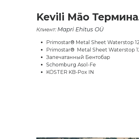
Kevili Mäo Термин
Mapri Ehitus OÜ
Клиент:
Primostar® Metal Sheet Waterstop 1
Primostar®
Metal Sheet Waterstop
1
Запечатанный Бентобар
Schomburg
Asol-Fe
KÖSTER KB-Pox IN