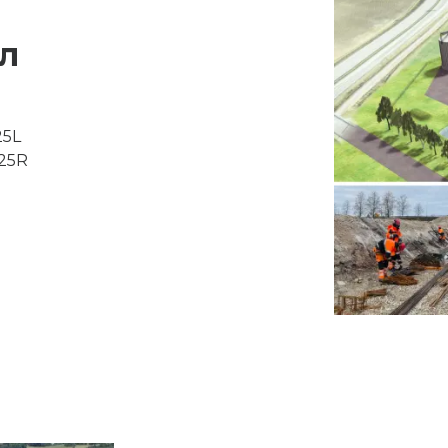
ал
25L
25R