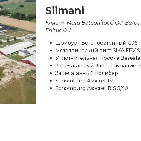
Siimani
Клиент: Maru Betoonitööd OÜ, Betoon
Ehitus OÜ
Шомбург Бетонобетонный C36
Металлический лист SIKA FBV S
Уплотнительная пробка Beseale
Запечатанный Запечатывание 
Запечатанный полибар
Schomburg
Asocret IM
Schomburg
Asocret BIS 5/40