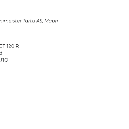
imeister Tartu AS, Mapri
ET 120 R
d
НЛО