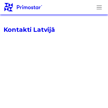
Pāriet pie satura
Kontakti Latvijā