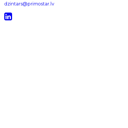
dzintars@primostar.lv