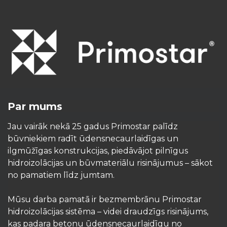
Par mums
Jau vairāk nekā 25 gadus Primostar palīdz
būvniekiem radīt ūdensnecaurlaidīgas un
ilgmūžīgas konstrukcijas, piedāvājot pilnīgus
hidroizolācijas un būvmateriālu risinājumus – sākot
no pamatiem līdz jumtam.
Mūsu darba pamatā ir bezmembrānu Primostar
hidroizolācijas sistēma – videi draudzīgs risinājums,
kas padara betonu ūdensnecaurlaidīgu no