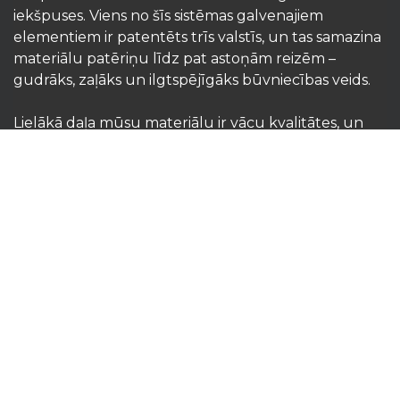
iekšpuses. Viens no šīs sistēmas galvenajiem
elementiem ir patentēts trīs valstīs, un tas samazina
materiālu patēriņu līdz pat astoņām reizēm –
gudrāks, zaļāks un ilgtspējīgāks būvniecības veids.
Lielākā daļa mūsu materiālu ir vācu kvalitātes, un
tiem pievienota profesionāla konsultācija un
montāžas vadlīnijas, kas nodrošina precizitāti,
uzticamību un ilglaicīgu noturību.
Būvuzņēmēju, attīstītāju, arhitektu un citu
būvniecības profesionāļu uzticētais partneris –
Primostar – garantē izturīgas, ūdensnecaurlaidīgas
un energoefektīvas konstrukcijas, kas kalpo gadu
desmitiem