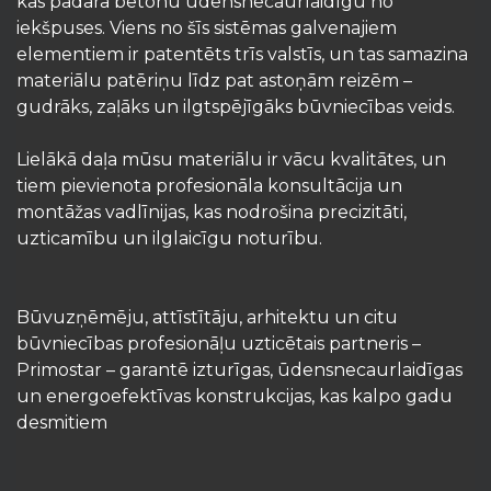
kas padara betonu ūdensnecaurlaidīgu no
iekšpuses. Viens no šīs sistēmas galvenajiem
elementiem ir patentēts trīs valstīs, un tas samazina
materiālu patēriņu līdz pat astoņām reizēm –
gudrāks, zaļāks un ilgtspējīgāks būvniecības veids.
Lielākā daļa mūsu materiālu ir vācu kvalitātes, un
tiem pievienota profesionāla konsultācija un
montāžas vadlīnijas, kas nodrošina precizitāti,
uzticamību un ilglaicīgu noturību.
Būvuzņēmēju, attīstītāju, arhitektu un citu
būvniecības profesionāļu uzticētais partneris –
Primostar – garantē izturīgas, ūdensnecaurlaidīgas
un energoefektīvas konstrukcijas, kas kalpo gadu
desmitiem