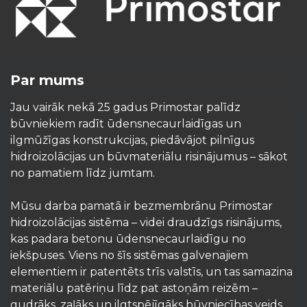
Par mums
Jau vairāk nekā 25 gadus Primostar palīdz
būvniekiem radīt ūdensnecaurlaidīgas un
ilgmūžīgas konstrukcijas, piedāvājot pilnīgus
hidroizolācijas un būvmateriālu risinājumus – sākot
no pamatiem līdz jumtam.
Mūsu darba pamatā ir bezmembrānu Primostar
hidroizolācijas sistēma – videi draudzīgs risinājums,
kas padara betonu ūdensnecaurlaidīgu no
iekšpuses. Viens no šīs sistēmas galvenajiem
elementiem ir patentēts trīs valstīs, un tas samazina
materiālu patēriņu līdz pat astoņām reizēm –
gudrāks, zaļāks un ilgtspējīgāks būvniecības veids.