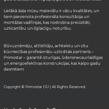
Lielākā daļa mūsu materiālu ir vācu kvalitātes, un
tiem pievienota profesionāla konsultācija un
montāžas vadlīnijas, kas nodrošina precizitāti,
uzticamību un ilglaicīgu noturību.
Būvuzņēmēju, attīstītāju, arhitektu un citu
būvniecības profesionāļu uzticētais partneris –
Primostar – garantē izturīgas, ūdensnecaurlaidīgas
un energoefektīvas konstrukcijas, kas kalpo gadu
desmitiem
Copyright © Primostar OÜ | All Rights Reserved