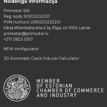
Noderīga informācija
Primostar SIA
Reg. kods: 50203232201
PVN numurs: LV50203232201
Kārļa Mīlenbaha iela 4-1a, Rīga, LV-1050, Latvia
primostar@primostar.lv
+371 2823 3357
NEW configurator
3D Automatic Crack Inducer Calculator