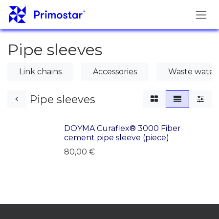
Pāriet pie satura
Pipe sleeves
Link chains
Accessories
Waste water
Pipe sleeves
DOYMA Curaflex® 3000 Fiber
LAST PRODUCTS!
cement pipe sleeve (piece)
80,00
€