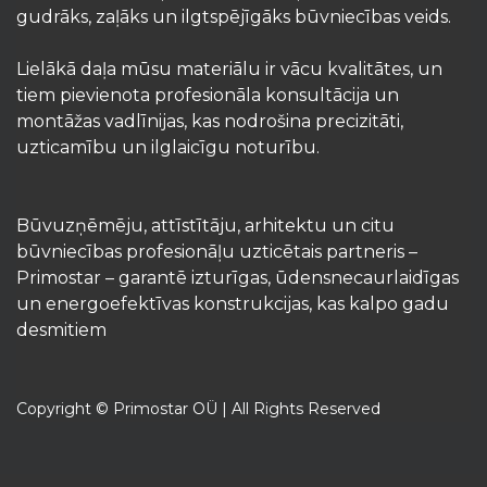
gudrāks, zaļāks un ilgtspējīgāks būvniecības veids.
Lielākā daļa mūsu materiālu ir vācu kvalitātes, un
tiem pievienota profesionāla konsultācija un
montāžas vadlīnijas, kas nodrošina precizitāti,
uzticamību un ilglaicīgu noturību.
Būvuzņēmēju, attīstītāju, arhitektu un citu
būvniecības profesionāļu uzticētais partneris –
Primostar – garantē izturīgas, ūdensnecaurlaidīgas
un energoefektīvas konstrukcijas, kas kalpo gadu
desmitiem
Copyright © Primostar OÜ | All Rights Reserved