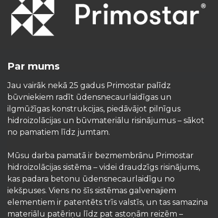
Par mums
Jau vairāk nekā 25 gadus Primostar palīdz
būvniekiem radīt ūdensnecaurlaidīgas un
ilgmūžīgas konstrukcijas, piedāvājot pilnīgus
hidroizolācijas un būvmateriālu risinājumus – sākot
no pamatiem līdz jumtam.
Mūsu darba pamatā ir bezmembrānu Primostar
hidroizolācijas sistēma – videi draudzīgs risinājums,
kas padara betonu ūdensnecaurlaidīgu no
iekšpuses. Viens no šīs sistēmas galvenajiem
elementiem ir patentēts trīs valstīs, un tas samazina
materiālu patēriņu līdz pat astoņām reizēm –