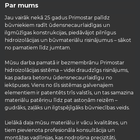
Par mums
Jau vairāk nekā 25 gadus Primostar palīdz
būvniekiem radīt ūdensnecaurlaidīgas un
ilgmūžīgas konstrukcijas, piedāvājot pilnīgus
hidroizolācijas un būvmateriālu risinājumus – sākot
no pamatiem līdz jumtam.
Mūsu darba pamatā ir bezmembrānu Primostar
hidroizolācijas sistēma – videi draudzīgs risinājums,
kas padara betonu ūdensnecaurlaidīgu no
iekšpuses. Viens no šīs sistēmas galvenajiem
elementiem ir patentēts trīs valstīs, un tas samazina
materiālu patēriņu līdz pat astoņām reizēm –
gudrāks, zaļāks un ilgtspējīgāks būvniecības veids.
Lielākā daļa mūsu materiālu ir vācu kvalitātes, un
tiem pievienota profesionāla konsultācija un
montāžas vadlīnijas, kas nodrošina precizitāti,