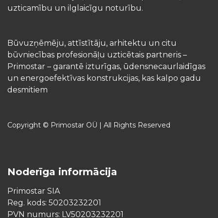
uzticamību un ilglaicīgu noturību.
Būvuzņēmēju, attīstītāju, arhitektu un citu
būvniecības profesionāļu uzticētais partneris –
Primostar – garantē izturīgas, ūdensnecaurlaidīgas
un energoefektīvas konstrukcijas, kas kalpo gadu
desmitiem
Copyright © Primostar OÜ | All Rights Reserved
Noderīga informācija
Primostar SIA
Reg. kods: 50203232201
PVN numurs: LV50203232201