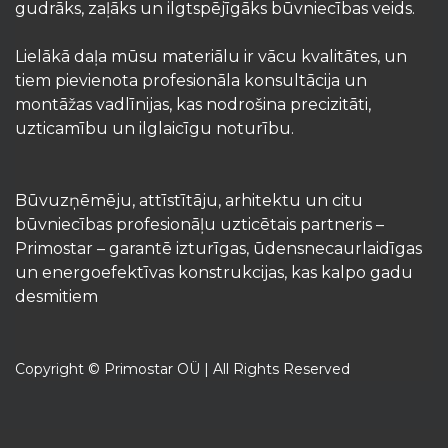
gudrāks, zaļāks un ilgtspējīgāks būvniecības veids.
Lielākā daļa mūsu materiālu ir vācu kvalitātes, un
tiem pievienota profesionāla konsultācija un
montāžas vadlīnijas, kas nodrošina precizitāti,
uzticamību un ilglaicīgu noturību.
Būvuzņēmēju, attīstītāju, arhitektu un citu
būvniecības profesionāļu uzticētais partneris –
Primostar – garantē izturīgas, ūdensnecaurlaidīgas
un energoefektīvas konstrukcijas, kas kalpo gadu
desmitiem
Copyright © Primostar OÜ | All Rights Reserved