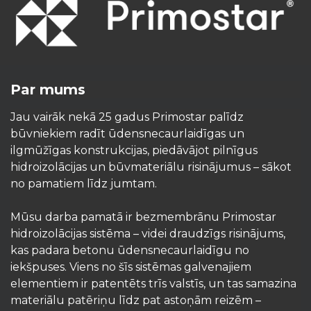
Par mums
Jau vairāk nekā 25 gadus Primostar palīdz
būvniekiem radīt ūdensnecaurlaidīgas un
ilgmūžīgas konstrukcijas, piedāvājot pilnīgus
hidroizolācijas un būvmateriālu risinājumus – sākot
no pamatiem līdz jumtam.
Mūsu darba pamatā ir bezmembrānu Primostar
hidroizolācijas sistēma – videi draudzīgs risinājums,
kas padara betonu ūdensnecaurlaidīgu no
iekšpuses. Viens no šīs sistēmas galvenajiem
elementiem ir patentēts trīs valstīs, un tas samazina
materiālu patēriņu līdz pat astoņām reizēm –