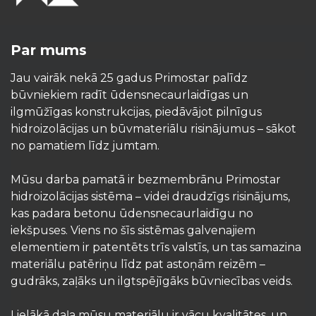
Par mums
Jau vairāk nekā 25 gadus Primostar palīdz
būvniekiem radīt ūdensnecaurlaidīgas un
ilgmūžīgas konstrukcijas, piedāvājot pilnīgus
hidroizolācijas un būvmateriālu risinājumus – sākot
no pamatiem līdz jumtam.
Mūsu darba pamatā ir bezmembrānu Primostar
hidroizolācijas sistēma – videi draudzīgs risinājums,
kas padara betonu ūdensnecaurlaidīgu no
iekšpuses. Viens no šīs sistēmas galvenajiem
elementiem ir patentēts trīs valstīs, un tas samazina
materiālu patēriņu līdz pat astoņām reizēm –
gudrāks, zaļāks un ilgtspējīgāks būvniecības veids.
Lielākā daļa mūsu materiālu ir vācu kvalitātes, un