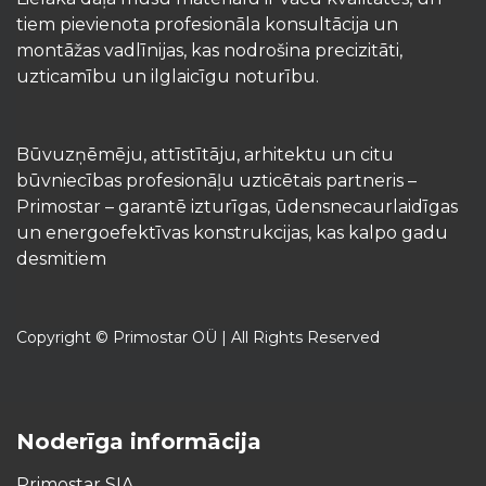
tiem pievienota profesionāla konsultācija un
montāžas vadlīnijas, kas nodrošina precizitāti,
uzticamību un ilglaicīgu noturību.
Būvuzņēmēju, attīstītāju, arhitektu un citu
būvniecības profesionāļu uzticētais partneris –
Primostar – garantē izturīgas, ūdensnecaurlaidīgas
un energoefektīvas konstrukcijas, kas kalpo gadu
desmitiem
Copyright © Primostar OÜ | All Rights Reserved
Noderīga informācija
Primostar SIA