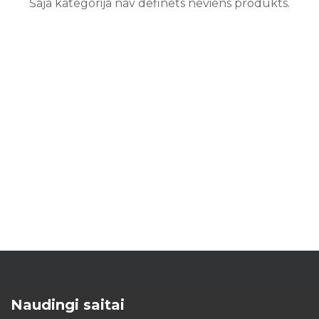
Šajā kategorijā nav definēts neviens produkts.
Naudingi saitai