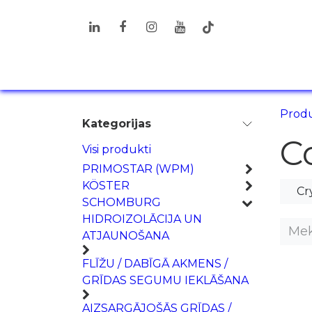
Pāriet pie satura
PRODUKTI
RISINĀJUMI
INF
Produ
Kategorijas
C
Visi produkti
PRIMOSTAR (WPM)
KÖSTER
Cr
SCHOMBURG
HIDROIZOLĀCIJA UN
ATJAUNOŠANA
FLĪŽU / DABĪGĀ AKMENS /
GRĪDAS SEGUMU IEKLĀŠANA
AIZSARGĀJOŠĀS GRĪDAS /