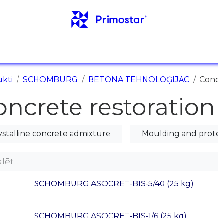
ORMĀCIJA
ATSAUCES
JAUNUMI
KONTAKT
kti
SCHOMBURG
BETONA TEHNOLOĢIJAC
Conc
oncrete restoration
ystalline concrete admixture
Moulding and prot
SCHOMBURG ASOCRET-BIS-5/40 (25 kg)
.
SCHOMBURG ASOCRET-BIS-1/6 (25 kg)