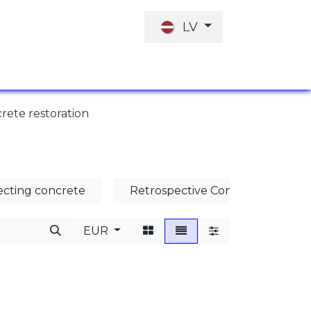
LV
I
DARBA PIEDĀVĀJUMS
INVESTORI
rete restoration
ecting concrete
Retrospective Concrete Waterp
EUR