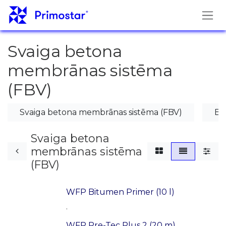
Pāriet pie satura
Svaiga betona
membrānas sistēma
(FBV)
Svaiga betona membrānas sistēma (FBV)
Be
Svaiga betona
membrānas sistēma
(FBV)
WFP Bitumen Primer (10 l)
.
WFP Pre-Tec Plus 2 (20 m)