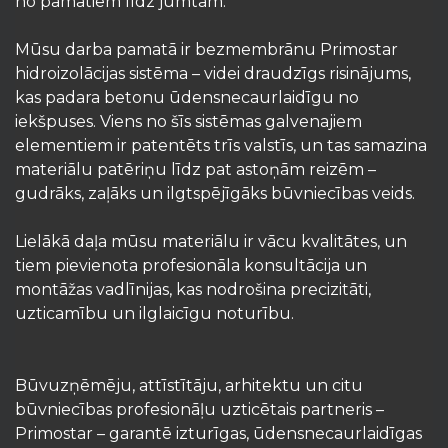
no pamatiem līdz jumtam.
Mūsu darba pamatā ir bezmembrānu Primostar
hidroizolācijas sistēma – videi draudzīgs risinājums,
kas padara betonu ūdensnecaurlaidīgu no
iekšpuses. Viens no šīs sistēmas galvenajiem
elementiem ir patentēts trīs valstīs, un tas samazina
materiālu patēriņu līdz pat astoņām reizēm –
gudrāks, zaļāks un ilgtspējīgāks būvniecības veids.
Lielākā daļa mūsu materiālu ir vācu kvalitātes, un
tiem pievienota profesionāla konsultācija un
montāžas vadlīnijas, kas nodrošina precizitāti,
uzticamību un ilglaicīgu noturību.
Būvuzņēmēju, attīstītāju, arhitektu un citu
būvniecības profesionāļu uzticētais partneris –
Primostar – garantē izturīgas, ūdensnecaurlaidīgas