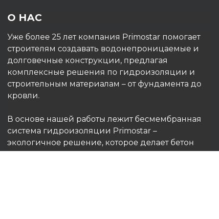
О НАС
Уже более 25 лет компания Primostar помогает
строителям создавать водонепроницаемые и
долговечные конструкции, предлагая
комплексные решения по гидроизоляции и
строительным материалам – от фундамента до
кровли.
В основе нашей работы лежит бесмембранная
система гидроизоляции Primostar –
экологичное решение, которое делает бетон
водонепроницаемым изнутри и позволяет
сократить расход материалов до восьми раз –
умный, зелёный и устойчивый способ
строительства.
Наши высококачественные немецкие