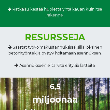
Ratkaisu kestää huoletta yhtä kauan kuin itse
rakenne.
RESURSSEJA
Säästät työvoimakustannuksissa, sillä jokainen
betonityöntekijä pystyy hoitamaan asennuksen.
Asennukseen ei tarvita erityisiä laitteita.
6,5
miljoonaa