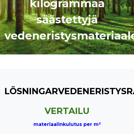
kilogrammaa
säästettyjä
vedeneristysmateriaal
LÖSNINGARVEDENERISTYSR
VERTAILU
materiaalinkulutus per m²