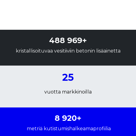
488 969+
kristallisoituvaa vesitiiviin betonin lisäainetta
25
vuotta markkinoilla
8 920+
metriä kutistumishalkeamaprofiilia