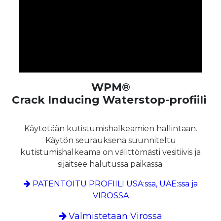
WPM®
Crack Inducing Waterstop-profiili
Käytetään kutistumishalkeamien hallintaan.
Käytön seurauksena suunniteltu
kutistumishalkeama on välittömästi vesitiivis ja
sijaitsee halutussa paikassa.
PATENTOITU PROFIILI USA:ssa, UAE:ssa ja
VIROSSA
Valmistetaan Virossa