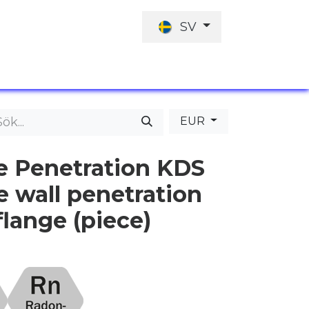
SV
JOBBERBJUDANDE
INVESTERINGARN
EUR
 Penetration KDS
e wall penetration
flange (piece)