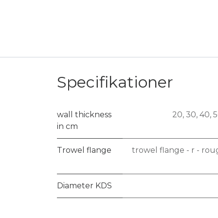
Specifikationer
wall thickness
20
,
30
,
40
,
5
in cm
Trowel flange
trowel flange - r - r
Diameter KDS