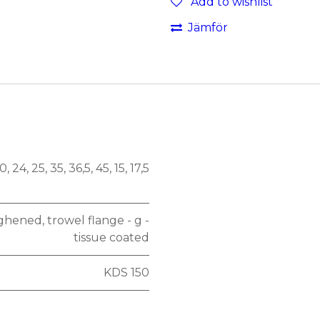
Add to wishlist
Jämför
0
,
24
,
25
,
35
,
36,5
,
45
,
15
,
17,5
oughened
,
trowel flange - g -
tissue coated
KDS 150