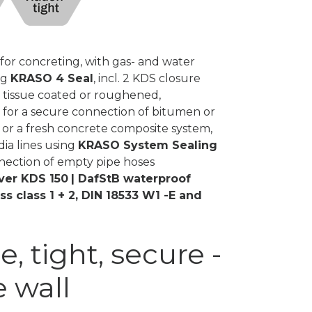
for concreting, with gas- and water
ng
KRASO 4 Seal
, incl. 2 KDS closure
, tissue coated or roughened,
for a secure connection of bitumen or
) or a fresh concrete composite system,
edia lines using
KRASO System Sealing
nnection of empty pipe hoses
er KDS 150
| DafStB waterproof
ss class 1 + 2, DIN 18533 W1 -E and
, tight, secure -
 wall