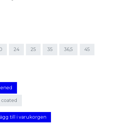
0
24
25
35
36,5
45
ghened
e coated
ägg till i varukorgen