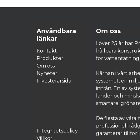
Användbara
Om oss
länkar
I över 25 år har 
Kontakt
hållbara konstru
Produkter
för vattentätning 
Om oss
Nyheter
Kärnan i vårt ar
Investerarsida
systemet, en milj
inifrån. En av sy
länder och minska
smartare, grönare
De flesta av våra 
professionell rådg
Integritetspolicy
garanterar tillförl
Villkor