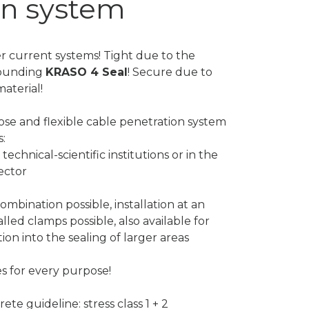
on system
r current systems! Tight due to the
rounding
KRASO 4 Seal
! Secure due to
material!
pose and flexible cable penetration system
:
 technical-scientific institutions or in the
ector
ombination possible, installation at an
alled clamps possible, also available for
tion into the sealing of larger areas
s for every purpose!
e guideline: stress class 1 + 2