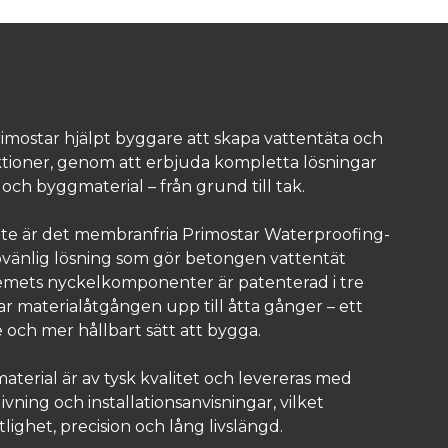
Primostar hjälpt byggare att skapa vattentäta och
ktioner, genom att erbjuda kompletta lösningar
och byggmaterial – från grund till tak.
bete är det membranfria Primostar Waterproofing-
övänlig lösning som gör betongen vattentät
stemets nyckelkomponenter är patenterad i tre
r materialåtgången upp till åtta gånger – ett
 och mer hållbart sätt att bygga.
material är av tysk kvalitet och levereras med
ivning och installationsanvisningar, vilket
itlighet, precision och lång livslängd.