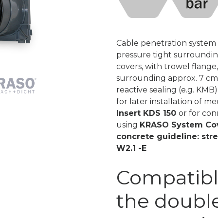
Cable penetration system 
pressure tight surroundi
covers, with trowel flange
surrounding approx. 7 cm 
reactive sealing (e.g. KMB
for later installation of m
Insert KDS 150
or for co
using
KRASO System Cov
concrete guideline: stre
W2.1 -E
Compatible
the double