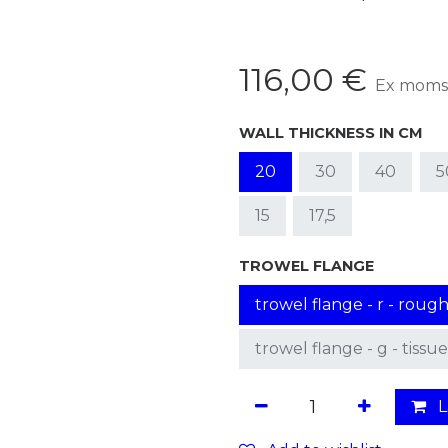
116,00
€
Ex moms
WALL THICKNESS IN CM
20
30
40
5
15
17,5
TROWEL FLANGE
trowel flange - r - rou
trowel flange - g - tissu
L