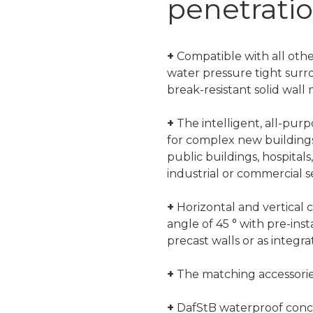
penetrati
+
Compatible with all othe
water pressure tight sur
break-resistant solid wall 
+
The intelligent, all-pur
for complex new buildings
public buildings, hospitals,
industrial or commercial s
+
Horizontal and vertical c
angle of 45 ° with pre-inst
precast walls or as integra
+
The matching accessorie
+
DafStB waterproof concret