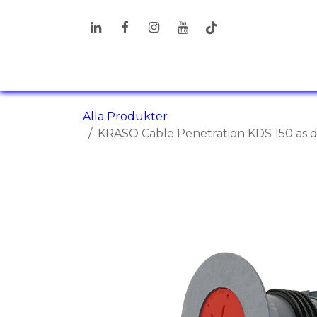
Hoppa till innehåll
PRODUKTER
LÖSNINGAR
I
Alla Produkter
KRASO Cable Penetration KDS 150 as do