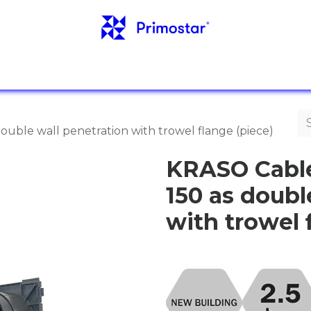
NFO
REFERENSER
NYHETER
KONTAKTER
uble wall penetration with trowel flange (piece)
KRASO Cable
150 as doubl
with trowel 