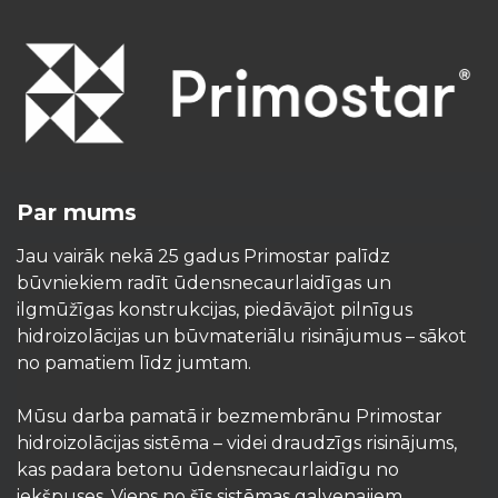
Par mums
Jau vairāk nekā 25 gadus Primostar palīdz
būvniekiem radīt ūdensnecaurlaidīgas un
ilgmūžīgas konstrukcijas, piedāvājot pilnīgus
hidroizolācijas un būvmateriālu risinājumus – sākot
no pamatiem līdz jumtam.
Mūsu darba pamatā ir bezmembrānu Primostar
hidroizolācijas sistēma – videi draudzīgs risinājums,
kas padara betonu ūdensnecaurlaidīgu no
iekšpuses. Viens no šīs sistēmas galvenajiem