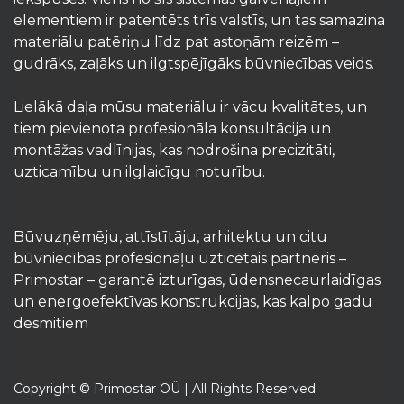
elementiem ir patentēts trīs valstīs, un tas samazina
materiālu patēriņu līdz pat astoņām reizēm –
gudrāks, zaļāks un ilgtspējīgāks būvniecības veids.
Lielākā daļa mūsu materiālu ir vācu kvalitātes, un
tiem pievienota profesionāla konsultācija un
montāžas vadlīnijas, kas nodrošina precizitāti,
uzticamību un ilglaicīgu noturību.
Būvuzņēmēju, attīstītāju, arhitektu un citu
būvniecības profesionāļu uzticētais partneris –
Primostar – garantē izturīgas, ūdensnecaurlaidīgas
un energoefektīvas konstrukcijas, kas kalpo gadu
desmitiem
Copyright © Primostar OÜ | All Rights Reserved