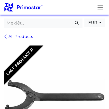
Pāriet pie satura
EUR
All Products
LAST PRODUCTS!