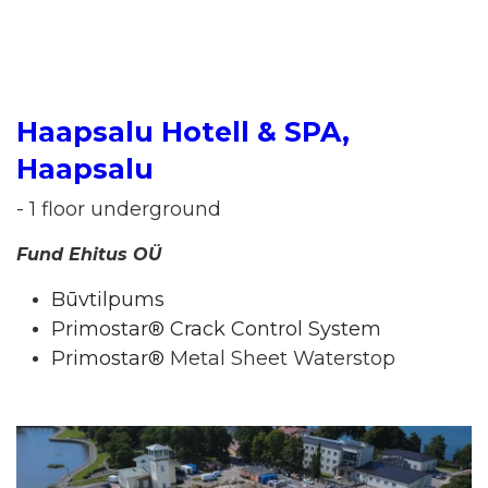
Haapsalu Hotell & SPA,
Haapsalu
- 1 floor underground
Fund Ehitus OÜ
Būvtilpums
Primostar® Crack Control System
Primostar®
Metal Sheet Waterstop