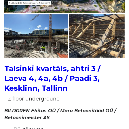
Talsinki kvartāls, ahtri 3 /
Laeva 4, 4a, 4b / Paadi 3,
Kesklinn, Tallinn
- 2 floor underground
BILDGREN Ehitus OÜ / Maru Betoonitööd OÜ /
Betoonimeister AS