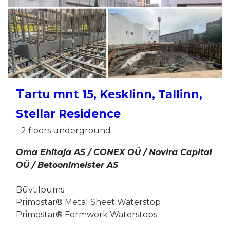
T
artu mnt 15, Kesklinn, Tallinn,
Stellar Residence
- 2 floors underground
Oma Ehitaja AS / CONEX OÜ / Novira Capital
OÜ / Betoonimeister AS
Būvtilpums
Primo​star®
Metal Sheet Waterstop
Primostar®
Formwork Waterstops