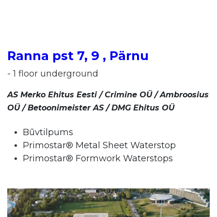
Ranna pst 7, 9 , Pärnu
- 1 floor underground
AS Merko Ehitus Eesti / Crimine OÜ / Ambroosius
OÜ /
Betoonimeister AS / DMG Ehitus OÜ
Būvtilpums
Primostar® Metal Sheet Waterstop
Primostar® Formwork Waterstops