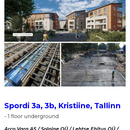
Spordi 3a, 3b, Kristiine, Tallinn
- 1 floor underground
Arco Vara AS /
Solpine OÜ / Lehtse Ehitus OÜ /