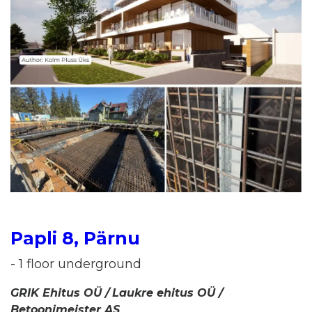
Papli 8, Pärnu
- 1 floor underground
GRIK Ehitus OÜ /
Laukre ehitus OÜ /
Betoonimeister AS