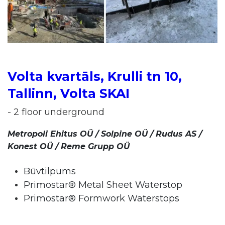
Volta kvartāls, Krulli tn 10,
Tallinn, Volta SKAI
- 2 floor underground
Metropoli Ehitus OÜ / Solpine OÜ / Rudus AS /
Konest OÜ /
Reme Grupp OÜ
Būvtilpums
Primostar® Metal Sheet Waterstop
Primostar® Formwork Waterstops