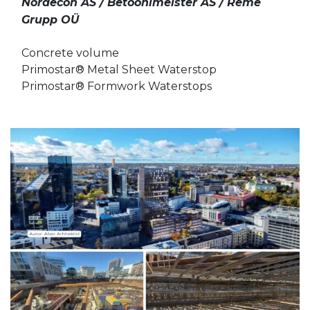
Nordecon AS / Betoonimeister AS / Reme
Grupp OÜ
Concrete volume
Primostar® Metal Sheet Waterstop
Primostar® Formwork Waterstops