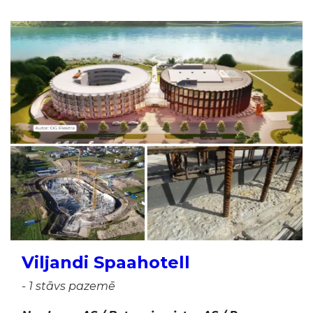
Viljandi Spaahotell
- 1 stāvs pazemē