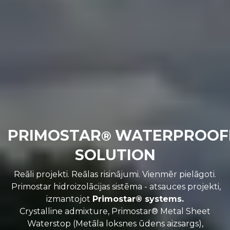
PRIMOSTAR
WATERPROOF
®
SOLUTION
Reāli projekti. Reālas risinājumi. Vienmēr pielāgoti.
Primostar hidroizolācijas sistēma - atsauces projekti,
izmantojot
Primostar® systems.
Crystalline admixture, Primostar® Metal Sheet
Waterstop (Metāla loksnes ūdens aizsargs),