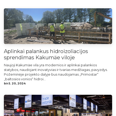
Aplinkai palankus hidroizoliacijos
sprendimas Kakumäe viloje
Naujoji Kakumäe vila yra modernios ir aplinkai palankios
statybos, naudojant inovatyvias ir tvarias medžiagas, pavyzdys.
Požeminėje projekto dalyje bus naudojamas „Primostar“
„baltosios vonios“ hidroi...
birž. 20, 2024