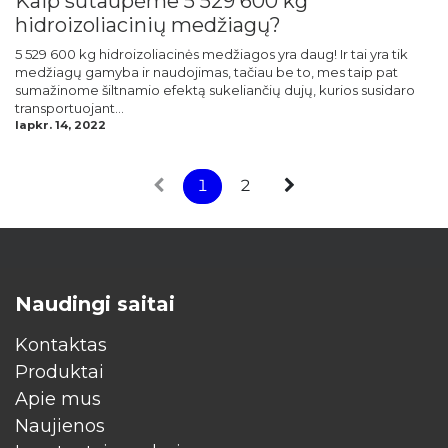
Kaip sutaupėme 5 529 600 kg
hidroizoliacinių medžiagų?
5 529 600 kg hidroizoliacinės medžiagos yra daug! Ir tai yra tik
medžiagų gamyba ir naudojimas, tačiau be to, mes taip pat
sumažinome šiltnamio efektą sukeliančių dujų, kurios susidaro
transportuojant...
lapkr. 14, 2022
1
2
Naudingi saitai
Kontaktas
Produktai
Apie mus
​Naujienos