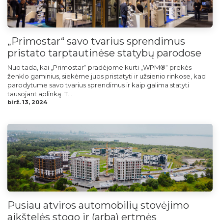
„Primostar“ savo tvarius sprendimus
pristato tarptautinėse statybų parodose
Nuo tada, kai „Primostar“ pradėjome kurti „WPM®“ prekės
ženklo gaminius, siekėme juos pristatyti ir užsienio rinkose, kad
parodytume savo tvarius sprendimus ir kaip galima statyti
tausojant aplinką. T...
birž. 13, 2024
Pusiau atviros automobilių stovėjimo
aikštelės stogo ir (arba) ertmės