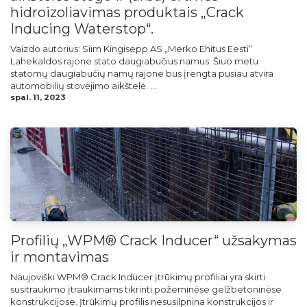
hidroizoliavimas produktais „Crack
Inducing Waterstop“.
Vaizdo autorius: Siim Kingisepp AS „Merko Ehitus Eesti“
Lahekaldos rajone stato daugiabučius namus. Šiuo metu
statomų daugiabučių namų rajone bus įrengta pusiau atvira
automobilių stovėjimo aikštelė. ...
spal. 11, 2023
Profilių „WPM® Crack Inducer“ užsakymas
ir montavimas
Naujoviški WPM® Crack Inducer įtrūkimų profiliai yra skirti
susitraukimo įtraukimams tikrinti požeminėse gelžbetoninėse
konstrukcijose. Įtrūkimų profilis nesusilpnina konstrukcijos ir