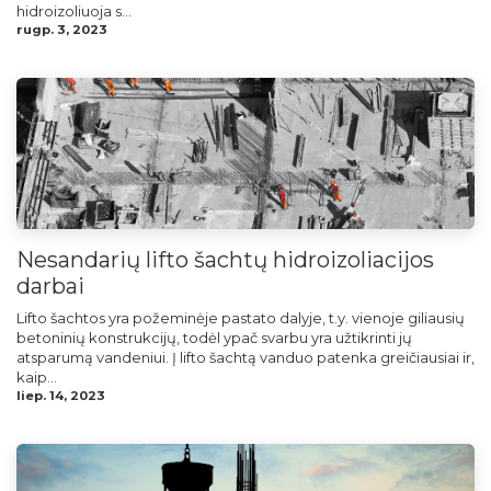
hidroizoliuoja s...
rugp. 3, 2023
Nesandarių lifto šachtų hidroizoliacijos
darbai
Lifto šachtos yra požeminėje pastato dalyje, t.y. vienoje giliausių
betoninių konstrukcijų, todėl ypač svarbu yra užtikrinti jų
atsparumą vandeniui. Į lifto šachtą vanduo patenka greičiausiai ir,
kaip...
liep. 14, 2023