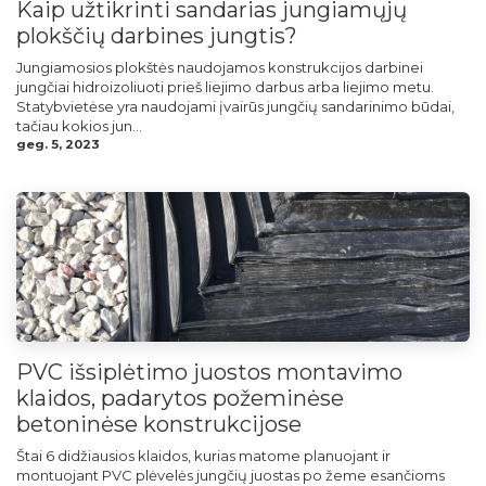
Kaip užtikrinti sandarias jungiamųjų
plokščių darbines jungtis?
Jungiamosios plokštės naudojamos konstrukcijos darbinei
jungčiai hidroizoliuoti prieš liejimo darbus arba liejimo metu.
Statybvietėse yra naudojami įvairūs jungčių sandarinimo būdai,
tačiau kokios jun...
geg. 5, 2023
PVC išsiplėtimo juostos montavimo
klaidos, padarytos požeminėse
betoninėse konstrukcijose
Štai 6 didžiausios klaidos, kurias matome planuojant ir
montuojant PVC plėvelės jungčių juostas po žeme esančioms