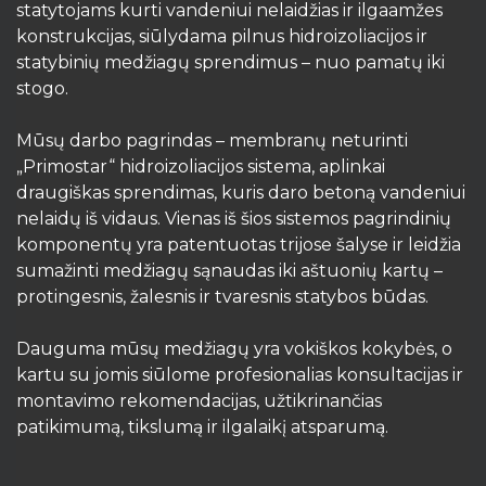
statytojams kurti vandeniui nelaidžias ir ilgaamžes
konstrukcijas, siūlydama pilnus hidroizoliacijos ir
statybinių medžiagų sprendimus – nuo pamatų iki
stogo.
Mūsų darbo pagrindas – membranų neturinti
„Primostar“ hidroizoliacijos sistema, aplinkai
draugiškas sprendimas, kuris daro betoną vandeniui
nelaidų iš vidaus. Vienas iš šios sistemos pagrindinių
komponentų yra patentuotas trijose šalyse ir leidžia
sumažinti medžiagų sąnaudas iki aštuonių kartų –
protingesnis, žalesnis ir tvaresnis statybos būdas.
Dauguma mūsų medžiagų yra vokiškos kokybės, o
kartu su jomis siūlome profesionalias konsultacijas ir
montavimo rekomendacijas, užtikrinančias
patikimumą, tikslumą ir ilgalaikį atsparumą.