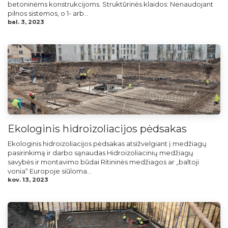
betoninėms konstrukcijoms. Struktūrinės klaidos: Nenaudojant
pilnos sistemos, o 1- arb...
bal. 3, 2023
Ekologinis hidroizoliacijos pėdsakas
Ekologinis hidroizoliacijos pėdsakas atsižvelgiant į medžiagų
pasirinkimą ir darbo sąnaudas Hidroizoliacinių medžiagų
savybės ir montavimo būdai Ritininės medžiagos ar „baltoji
vonia“ Europoje siūloma...
kov. 13, 2023