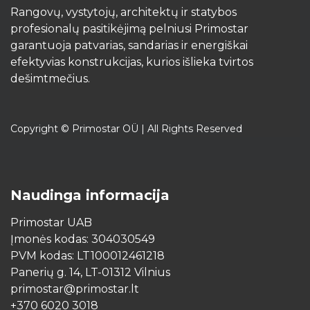
Rangovų, vystytojų, architektų ir statybos
profesionalų pasitikėjimą pelniusi Primostar
garantuoja patvarias, sandarias ir energiškai
efektyvias konstrukcijas, kurios išlieka tvirtos
dešimtmečius.​
Copyright © Primostar OÜ | All Rights Reserved
Naudinga informacija
Primostar UAB
Įmonės kodas: 304030549
PVM kodas: LT100012461218
Panerių g. 14, LT-01312 Vilnius
primostar@primostar.lt
+370 6020 3018