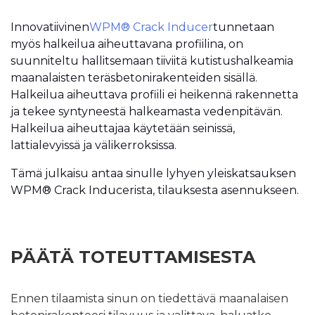
Innovatiivinen
WPM® Crack Inducer
tunnetaan
myös halkeilua aiheuttavana profiilina, on
suunniteltu hallitsemaan tiiviitä kutistushalkeamia
maanalaisten teräsbetonirakenteiden sisällä.
Halkeilua aiheuttava profiili ei heikennä rakennetta
ja tekee syntyneestä halkeamasta vedenpitävän.
Halkeilua aiheuttajaa käytetään seinissä,
lattialevyissä ja välikerroksissa.
Tämä julkaisu antaa sinulle lyhyen yleiskatsauksen
WPM® Crack Inducerista, tilauksesta asennukseen.
PÄÄTÄ TOTEUTTAMISESTA
Ennen tilaamista sinun on tiedettävä maanalaisen