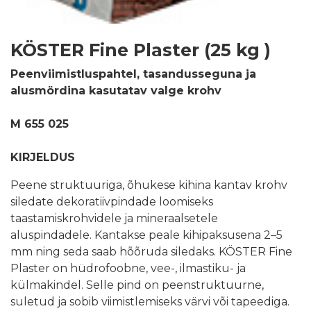
KÖSTER Fine Plaster (25 kg )
Peenviimistluspahtel, tasandusseguna ja
alusmördina kasutatav valge krohv
M 655 025
KIRJELDUS
Peene struktuuriga, õhukese kihina kantav krohv
siledate dekoratiivpindade loomiseks
taastamiskrohvidele ja mineraalsetele
aluspindadele. Kantakse peale kihipaksusena 2–5
mm ning seda saab hõõruda siledaks. KÖSTER Fine
Plaster on hüdrofoobne, vee-, ilmastiku- ja
külmakindel. Selle pind on peenstruktuurne,
suletud ja sobib viimistlemiseks värvi või tapeediga.