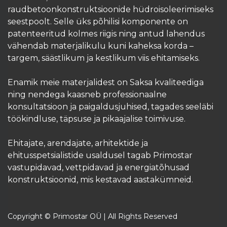
raudbetoonkonstruktsioonide hüdroisoleerimiseks
seestpoolt. Selle üks põhilisi komponente on
patenteeritud kolmes riigis ning antud lahendus
vähendab materjalikulu kuni kaheksa korda –
targem, säästlikum ja kestlikum viis ehitamiseks.
Enamik meie materjalidest on Saksa kvaliteediga
ning nendega kaasneb professionaalne
konsultatsioon ja paigaldusjuhised, tagades seeläbi
töökindluse, täpsuse ja pikaajalise toimivuse.
Ehitajate, arendajate, arhitektide ja
ehitusspetsialistide usaldusel tagab Primostar
vastupidavad, vettpidavad ja energiatõhusad
konstruktsioonid, mis kestavad aastakümneid.​
Copyright © Primostar OÜ | All Rights Reserved