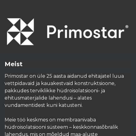
Meist
Primostar on üle 25 aasta aidanud ehitajatel luua
vettpidavaid ja kauakestvaid konstruktsioone,
pakkudes terviklikke hüdroisolatsiooni- ja
ehitusmaterjalide lahendusi – alates
vundamentidest kuni katusteni.
Meie töö keskmes on membraanivaba
hüdroisolatsiooni süsteem – keskkonnasõbralik
lahendus, mis on mõeldud maa-aluste