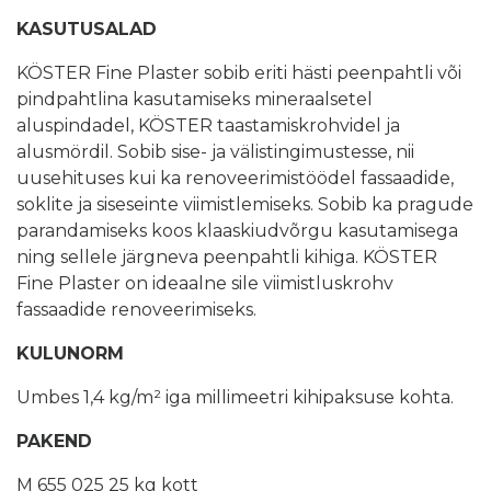
KASUTUSALAD
KÖSTER Fine Plaster sobib eriti hästi peenpahtli või
pindpahtlina kasutamiseks mineraalsetel
aluspindadel, KÖSTER taastamiskrohvidel ja
alusmördil. Sobib sise- ja välistingimustesse, nii
uusehituses kui ka renoveerimistöödel fassaadide,
soklite ja siseseinte viimistlemiseks. Sobib ka pragude
parandamiseks koos klaaskiudvõrgu kasutamisega
ning sellele järgneva peenpahtli kihiga. KÖSTER
Fine Plaster on ideaalne sile viimistluskrohv
fassaadide renoveerimiseks.
KULUNORM
Umbes 1,4 kg/m² iga millimeetri kihipaksuse kohta.
PAKEND
M 655 025 25 kg kott