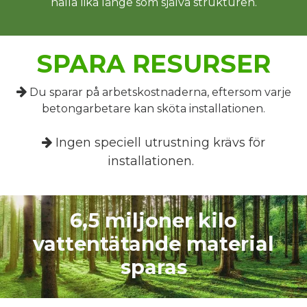
hålla lika länge som själva strukturen.
SPARA RESURSER
Du sparar på arbetskostnaderna, eftersom varje
betongarbetare kan sköta installationen.
Ingen speciell utrustning krävs för
installationen.
6,5 miljoner kilo
vattentätande material
sparas