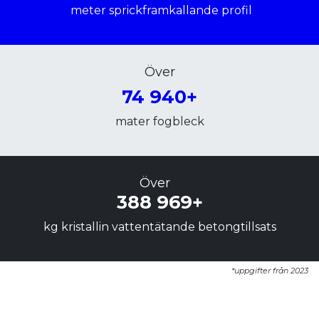
meter sprickframkallande profil
Över
74 940+
mater fogbleck
Över
388 969+
kg kristallin vattentätande betongtillsats
*uppgifter från 2023