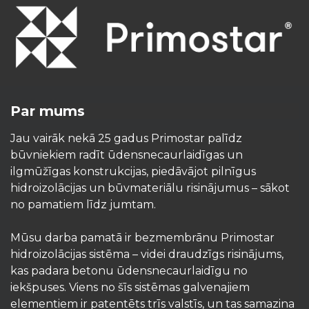
Par mums
Jau vairāk nekā 25 gadus Primostar palīdz
būvniekiem radīt ūdensnecaurlaidīgas un
ilgmūžīgas konstrukcijas, piedāvājot pilnīgus
hidroizolācijas un būvmateriālu risinājumus – sākot
no pamatiem līdz jumtam.
Mūsu darba pamatā ir bezmembrānu Primostar
hidroizolācijas sistēma – videi draudzīgs risinājums,
kas padara betonu ūdensnecaurlaidīgu no
iekšpuses. Viens no šīs sistēmas galvenajiem
elementiem ir patentēts trīs valstīs, un tas samazina