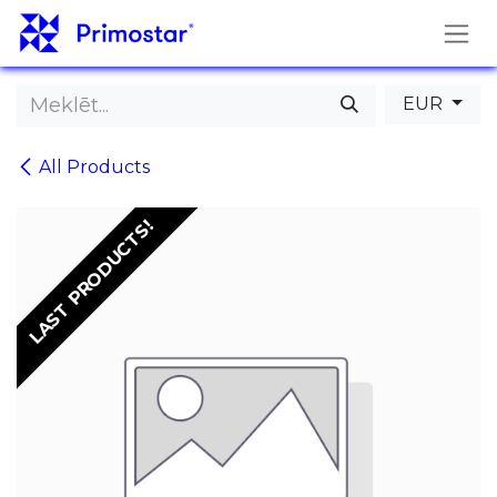
Pāriet pie satura
EUR
All Products
LAST PRODUCTS!