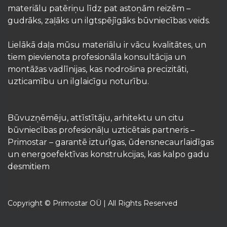
materiālu patēriņu līdz pat astoņām reizēm –
gudrāks, zaļāks un ilgtspējīgāks būvniecības veids.
Lielākā daļa mūsu materiālu ir vācu kvalitātes, un
tiem pievienota profesionāla konsultācija un
montāžas vadlīnijas, kas nodrošina precizitāti,
uzticamību un ilglaicīgu noturību.
Būvuzņēmēju, attīstītāju, arhitektu un citu
būvniecības profesionāļu uzticētais partneris –
Primostar – garantē izturīgas, ūdensnecaurlaidīgas
un energoefektīvas konstrukcijas, kas kalpo gadu
desmitiem
Copyright © Primostar OÜ | All Rights Reserved