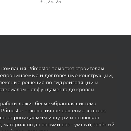
30
,
24
,
25
т компания Primostar помогает строителям
непроницаемые и долговечные конструкции,
лексные решения по гидроизоляции и
териалам – от фундамента до кровли.
 работы лежит бесмембранная система
rimostar – экологичное решение, которое
одонепроницаемым изнутри и позволяет
д материалов до восьми раз – умный, зелёный