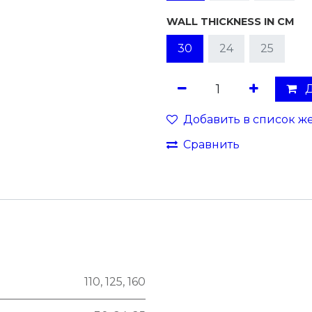
WALL THICKNESS IN CM
30
24
25
Д
Добавить в список ж
Сравнить
110
,
125
,
160