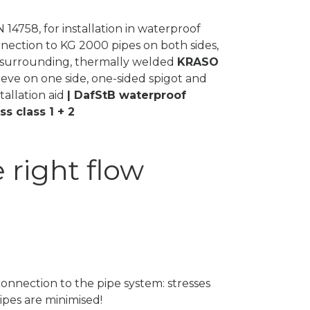
14758, for installation in waterproof
nnection to KG 2000 pipes on both sides,
t surrounding, thermally welded
KRASO
eeve on one side, one-sided spigot and
stallation aid
| DafStB waterproof
s class 1 + 2
 right flow
connection to the pipe system: stresses
ipes are minimised!