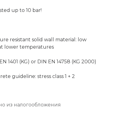
ted up to 10 bar!
re resistant solid wall material: low
n at lower temperatures
EN 1401 (KG) or DIN EN 14758 (KG 2000)
te guideline: stress class 1 + 2
о из налогообложения