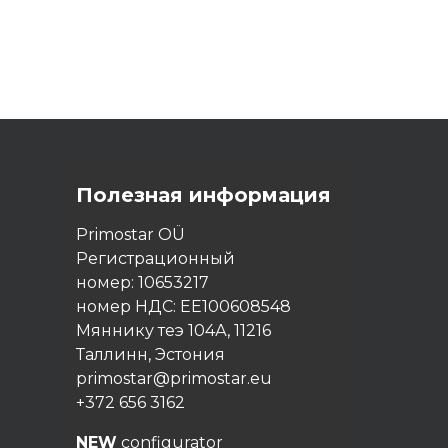
Полезная информация
Primostar OÜ
Регистрационный
номер: 10653217
номер НДС: EE100608548
Мяннику теэ 104А, 11216
Таллинн, Эстония
primostar@primostar.eu
+372 656 3162
NEW
configurator