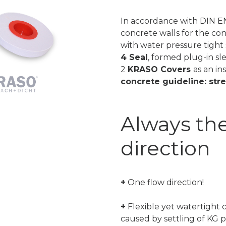
In accordance with DIN EN 
concrete walls for the co
with water pressure tigh
4 Seal
, formed plug-in sl
2
KRASO Covers
as an in
concrete guideline: stres
Always the
direction
+
One flow direction!
+
Flexible yet watertight 
caused by settling of KG p