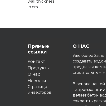
wall thickness
in cm
Прямые
О НАС
ссылки
Уже более 25 ле
Контакт
создавать водо
предлагая комп
Продукты
строительным ма
O нас
Новости
В основе нашей
Страница
гидроизоляции P
инвесторов
делает бетон в
сократить расхо