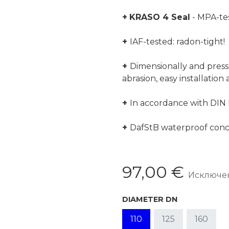
+
KRASO 4 Seal
- MPA-tes
+
IAF-tested: radon-tight!
+
Dimensionally and pressu
abrasion, easy installatio
+
In accordance with DIN 
+
DafStB waterproof concre
97,00
€
Исключен
DIAMETER DN
110
125
160