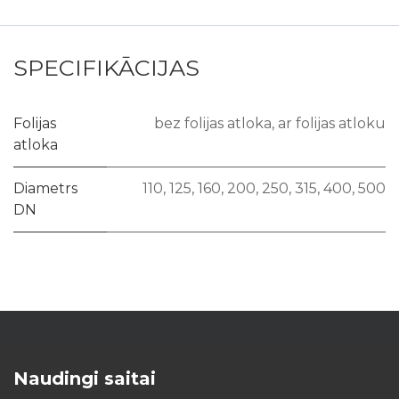
SPECIFIKĀCIJAS
Folijas
bez folijas atloka
,
ar folijas atloku
atloka
Diametrs
110
,
125
,
160
,
200
,
250
,
315
,
400
,
500
DN
Naudingi saitai