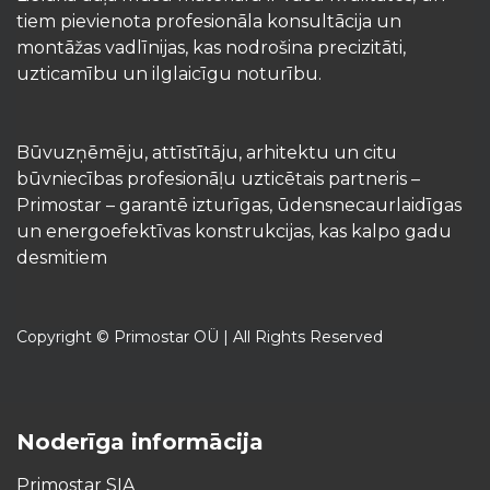
tiem pievienota profesionāla konsultācija un
montāžas vadlīnijas, kas nodrošina precizitāti,
uzticamību un ilglaicīgu noturību.
Būvuzņēmēju, attīstītāju, arhitektu un citu
būvniecības profesionāļu uzticētais partneris –
Primostar – garantē izturīgas, ūdensnecaurlaidīgas
un energoefektīvas konstrukcijas, kas kalpo gadu
desmitiem
Copyright © Primostar OÜ | All Rights Reserved
Noderīga informācija
Primostar SIA