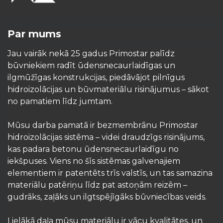
Par mums
Jau vairāk nekā 25 gadus Primostar palīdz
būvniekiem radīt ūdensnecaurlaidīgas un
ilgmūžīgas konstrukcijas, piedāvājot pilnīgus
hidroizolācijas un būvmateriālu risinājumus – sākot
no pamatiem līdz jumtam.
Mūsu darba pamatā ir bezmembrānu Primostar
hidroizolācijas sistēma – videi draudzīgs risinājums,
kas padara betonu ūdensnecaurlaidīgu no
iekšpuses. Viens no šīs sistēmas galvenajiem
elementiem ir patentēts trīs valstīs, un tas samazina
materiālu patēriņu līdz pat astoņām reizēm –
gudrāks, zaļāks un ilgtspējīgāks būvniecības veids.
Lielākā daļa mūsu materiālu ir vācu kvalitātes, un