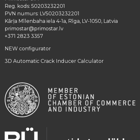
Reg. kods: 50203232201
PVN numurs: LV50203232201
Kārļa Mīlenbaha iela 4-1a, Rīga, LV-1050, Latvia
primostar@primostar.lv
+371 2823 3357
NEW configurator
3D Automatic Crack Inducer Calculator