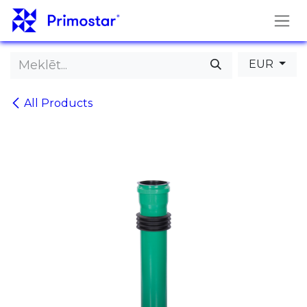
Pāriet pie satura
EUR
All Products