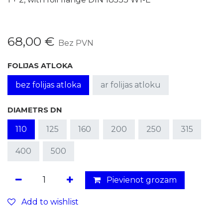
68,00
€
Bez PVN
FOLIJAS ATLOKA
bez folijas atloka
ar folijas atloku
DIAMETRS DN
110
125
160
200
250
315
400
500
Pievienot grozam
Add to wishlist