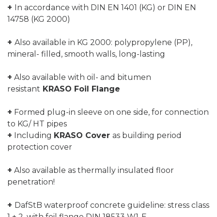
+
In accordance with DIN EN 1401 (KG) or DIN EN
14758 (KG 2000)
+
Also available in KG 2000: polypropylene (PP),
mineral- filled, smooth walls, long-lasting
+
Also available with oil- and bitumen
resistant
KRASO Foil Flange
+
Formed plug-in sleeve on one side, for connection
to KG/ HT pipes
+
Including
KRASO Cover
as building period
protection cover
+
Also available as thermally insulated floor
penetration!
+
DafStB waterproof concrete guideline: stress class
1 + 2, with foil flange DIN 18533 W1-E