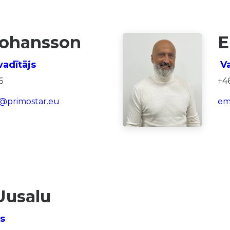
Johansson
E
adītājs
Va
6
+4
n@primostar.eu
em
Uusalu
rs