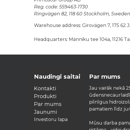
Reg. code: 559463-1730
Ringvägen 82, 118 60 Stockholm, Swede
Warehouse address: Girovägen 7, 175 62 J
Headquarters: Männiku tee 104a, 11216 Tal
Naudingi saitai
Par mums
Kontakti
Jau vairāk nekā 2
ūdensnecaurlaidīg
Produkti
pilnīgus hidroizo
Par mums
pamatiem līdz j
Jaunumi
Investoru lapa
Mūsu darba pamat
sistēma – videi d