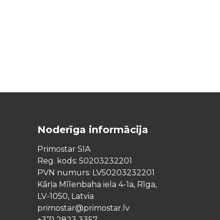
Noderīga informācija
Primostar SIA
Reg. kods: 50203232201
PVN numurs: LV50203232201
Kārļa Mīlenbaha iela 4-1a, Rīga,
LV-1050, Latvia
primostar@primostar.lv
+371 2823 3357