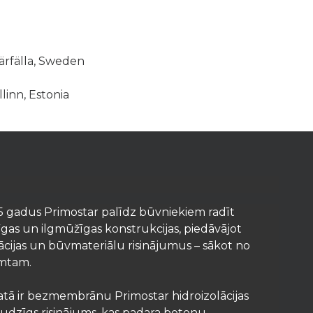
n
ärfälla, Sweden
linn, Estonia
5 gadus Primostar palīdz būvniekiem radīt
as un ilgmūžīgas konstrukcijas, piedāvājot
lācijas un būvmateriālu risinājumus – sākot no
umtam.
ā ir bezmembrānu Primostar hidroizolācijas
raudzīgs risinājums, kas padara betonu