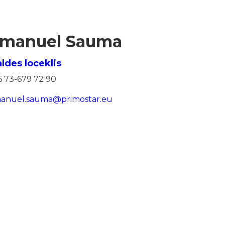
manuel Sauma
ldes loceklis
6 73-679 72 90
anuel.sauma@primostar.eu