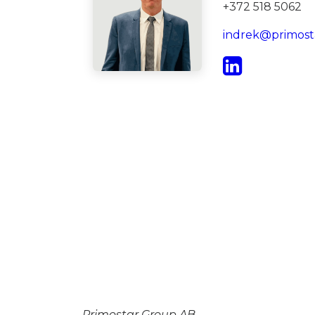
+372 518 5062
indrek@primost
Primostar Group AB