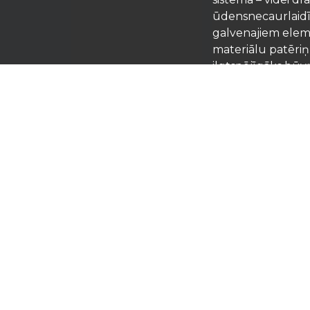
ūdensnecaurlaidīg
galvenajiem eleme
materiālu patēriņ
ilgtspējīgāks būvn
Privātuma politika
Lielākā daļa mūsu
Noteikumi un
profesionāla kons
nosacījumi
precizitāti, uztic
Būvuzņēmēju, attī
profesionāļu uztic
ūdensnecaurlaidī
gadu desmitiem
Copyright © Primost