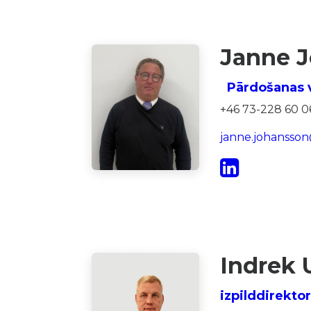
Janne 
Pārdošanas v
+46 73-228 60 0
janne.johansso
Indrek 
izpilddirekto