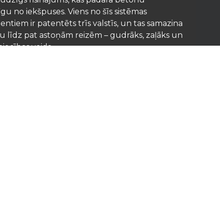
u no iekšpuses. Viens no šīs sistēmas
ntiem ir patentēts trīs valstīs, un tas samazina
u līdz pat astoņām reizēm – gudrāks, zaļāks un
iecības veids.
 materiālu ir vācu kvalitātes, un tiem pievienota
ultācija un montāžas vadlīnijas, kas nodrošina
amību un ilglaicīgu noturību.
stītāju, arhitektu un citu būvniecības
ētais partneris – Primostar – garantē izturīgas,
gas un energoefektīvas konstrukcijas, kas kalpo
ar OÜ | All Rights Reserved